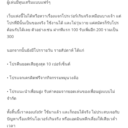
ผู้เล่นมีทุนเสริมแบบแฟร์ๆ
เว็บแห่งนี้ไม่ได้หวือหวาเรื่องแจกโปรเว่อร์เกินจริงเหมือนบางเจ้า แต่
โปรที่มีนั้นเป็นของจริง ใช้งานได้ และไม่วุ่นวาย แค่สมัครก็รับโปร
ต้อนรับได้เลย ตัวอย่างเช่น ฝากทีแรก 100 รับเพิ่มอีก 200 รวมเป็น
300
นอกจากนั้นยังมีโปรรายวัน รายสัปดาห์ ได้แก่
• โปรคืนยอดเสียสูงสุด 10 เปอร์เซ็นต์
• โปรแจกเครดิตฟรีจากกิจกรรมหมุนวงล้อ
• โปรแนะนำเพื่อนฝูง รับค่าคอมจากยอดเล่นของเพื่อนฝูงแบบไม่
จำกัด
ทั้งสิ้นนี้เราลองufa9r ใช้มาแล้ว และก็ถอนได้จริง ไม่ประสบเจอกับ
ปัญหาเรื่องเทิร์นโอเวอร์เกินจริง หรือแอดมินหลีกเลี่ยงให้เสียเวล่ำ
เวลา