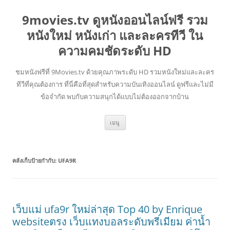
9movies.tv ดูหนังออนไลน์ฟรี รวม
หนังใหม่ หนังเก่า และละครทีวี ใน
ความคมชัดระดับ HD
ชมหนังฟรีที่ 9Movies.tv ด้วยคุณภาพระดับ HD รวมหนังใหม่และละคร
ทีวีที่คุณต้องการ ที่นี่คือที่สุดสำหรับความบันเทิงออนไลน์ ดูฟรีและไม่มี
ข้อจำกัด พบกับความสนุกได้แบบไม่ต้องออกจากบ้าน
ข้าม
เมนู
ไป
ยัง
เนื้อหา
คลังเก็บป้ายกำกับ:
UFA9R
เว็บแม่ ufa9r ใหม่ล่าสุด Top 40 by Enrique
websiteตรง เว็บแทงบอลระดับพรีเมียม ค่าน้ำ