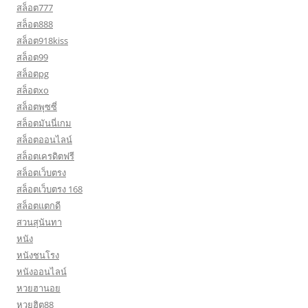
สล็อต777
สล็อต888
สล็อต918kiss
สล็อต99
สล็อตpg
สล็อตxo
สล็อตพุซซี่
สล็อตมันนี่เกม
สล็อตออนไลน์
สล็อตเครดิตฟรี
สล็อตเว็บตรง
สล็อตเว็บตรง 168
สล็อตแตกดี
สวนสุนันทา
หนัง
หนังชนโรง
หนังออนไลน์
หวยฮานอย
หวยฮิต88