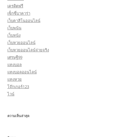
เครดิตฟรี
เซ็กซี่บาคาร่า
เว็บคาสิโนออนไลน์
เว็บพนัน
เว็บหนัง
เว็บหวยออนไลน์
เว็บหวยออนไลน์จ่ายจริง
เศรษฐี99
แทงบอล
แทงบอลออนไลน์
แทงหวย
โจ๊กเกอร์123
ไวน์
ความเห็นล่าสุด