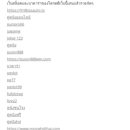
เว็บสล็อตและบาคาร่าของโครตดีเว็บนี้เล่นแล้วรวยจัดๆ
https://918kissauto.tv
ดูหนังออนไลน์
punpro66
sagame
joker 123
ดูหนัง
pussy888
https://pussy888win.com
บาคาร่า
pgslot
pg77
pgslot99
fullslotpg
live22
หนังชนโรง
ดูหนังฟรี
ดูหนังhd
https://www.moviehdthai.com