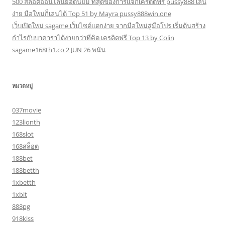
500 สล็อตออนไลน์ยอดนิยม ที่สุดของการแจกเครดิตฟรี pussy888 เล่น
ง่าย มือใหม่ก็เล่นได้ Top 51 by Mayra pussy888win.one
เว็บเปิดใหม่ sagame เว็บไซต์แตกง่าย จากมือใหม่สู่มือโปร เริ่มต้นสร้าง
กำไรกับบาคาร่าได้ง่ายกว่าที่คิด เครดิตฟรี Top 13 by Colin
sagame168th1.co 2 JUN 26 พนัน
หมวดหมู่
037movie
123lionth
168slot
168สล็อต
188bet
188betth
1xbetth
1xbit
888pg
918kiss