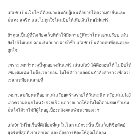
ufa9r เป็นเว็บไซต์ที่เหมาะสมกับผู้เล่นที่อยากได้ความยั่งยืนและ
มั่นคง สุจริต และไม่ถูกใจโดนบีบให้เสียเงินโดยไม่แฟร์
ถ้าคุณเป็นผู้ที่รังเกียจเว็บที่ทำให้มีความรู้สึกว่าโดนเอาเปรียบ เล่น
ยังไงก็ไม่แตก ถอนเงินก็ยาก ฝากก็ช้า ufa9r เป็นคำตอบที่คุณคงจะ
ถูกใจ
เพราะเหตุว่าตรงนี้ทุกอย่างมันแฟร์ เล่นufa9 ได้คือถอนได้ ไม่บีบให้
เพิ่มเติมเพิ่ม ไม่ดึงเวลาถอน ไม่ใช้คำว่าแอดมินกำลังสำรวจเพื่อถ่วง
เวลาเหมือนหลายที่
เหมาะสมกับคนที่อยากเล่นเรื่อยสร้างรายได้วันละนิด หรือเล่นufa9
เอาความสนุกไม่หวังรวยเร็ว แต่ว่าอยากให้ครั้งใดก็ตามกดเข้าเกม
มั่นใจได้ว่าไม่มีผู้ใดอยู่เบื้องหลังผลแพ้ชนะของเรา
ufa9r ไม่ใช่เว็บที่ดีเยี่ยมที่สุดในโลก แม้กระนั้นเป็นเว็บที่ซื่อสัตย์
สุจริตที่สุดที่เราเคยเจอ และต้องการที่จะให้คุณได้ลอง