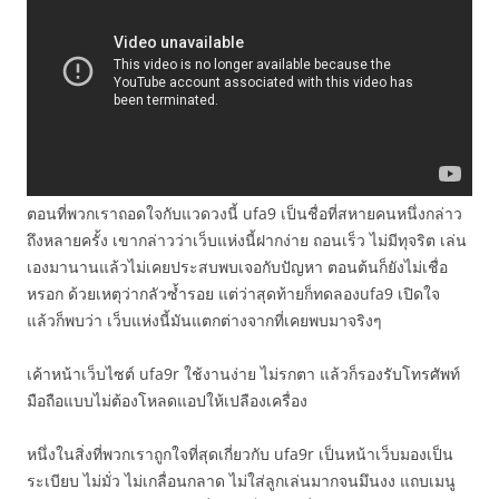
ตอนที่พวกเราถอดใจกับแวดวงนี้ ufa9 เป็นชื่อที่สหายคนหนึ่งกล่าว
ถึงหลายครั้ง เขากล่าวว่าเว็บแห่งนี้ฝากง่าย ถอนเร็ว ไม่มีทุจริต เล่น
เองมานานแล้วไม่เคยประสบพบเจอกับปัญหา ตอนต้นก็ยังไม่เชื่อ
หรอก ด้วยเหตุว่ากลัวซ้ำรอย แต่ว่าสุดท้ายก็ทดลองufa9 เปิดใจ
แล้วก็พบว่า เว็บแห่งนี้มันแตกต่างจากที่เคยพบมาจริงๆ
เค้าหน้าเว็บไซต์ ufa9r ใช้งานง่าย ไม่รกตา แล้วก็รองรับโทรศัพท์
มือถือแบบไม่ต้องโหลดแอปให้เปลืองเครื่อง
หนึ่งในสิ่งที่พวกเราถูกใจที่สุดเกี่ยวกับ ufa9r เป็นหน้าเว็บมองเป็น
ระเบียบ ไม่มั่ว ไม่เกลื่อนกลาด ไม่ใส่ลูกเล่นมากจนมึนงง แถบเมนู