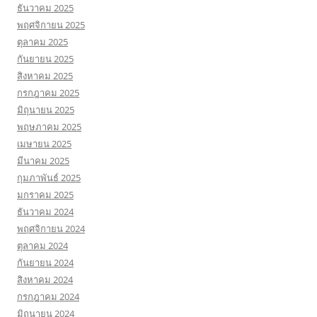
ธันวาคม 2025
พฤศจิกายน 2025
ตุลาคม 2025
กันยายน 2025
สิงหาคม 2025
กรกฎาคม 2025
มิถุนายน 2025
พฤษภาคม 2025
เมษายน 2025
มีนาคม 2025
กุมภาพันธ์ 2025
มกราคม 2025
ธันวาคม 2024
พฤศจิกายน 2024
ตุลาคม 2024
กันยายน 2024
สิงหาคม 2024
กรกฎาคม 2024
มิถุนายน 2024