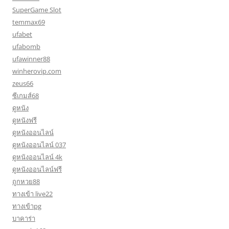
SuperGame Slot
temmax69
ufabet
ufabomb
ufawinner88
winherovip.com
zeus66
ซีเกมส์68
ดูหนัง
ดูหนังฟรี
ดูหนังออนไลน์
ดูหนังออนไลน์ 037
ดูหนังออนไลน์ 4k
ดูหนังออนไลน์ฟรี
ถูกหวย88
ทางเข้า live22
ทางเข้าpg
บาคาร่า