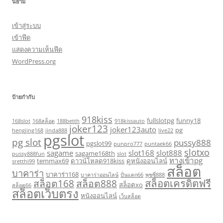
นิยาม
เข้าสู่ระบบ
เข้าฟีด
แสดงความเห็นฟีด
WordPress.org
ป้ายกำกับ
918kiss
fullslotpg
funny18
168slot
168สล็อต
188betth
918kissauto
joker123
joker123auto
pg
hengjing168
jinda888
live22
pgslot
pg slot
pussy888
pgslot99
punpro777
puntaek66
slotxo
sagame
slot168
slot888
sagame168th
pussy888fun
slot
ทางเข้าpg
temmax69
ดาวน์โหลด918kiss
ดูหนังออนไลน์
sretthi99
สล็อต
บาคาร่า
บาคาร่า168
บาคาร่าออนไลน์
ปั่นแตก66
พุซซี่888
สล็อตเครดิตฟรี
สล็อต168
สล็อต888
สล็อตxo
สล็อต66
สล็อตเว็บตรง
หนังออนไลน์
เว็บสล็อต