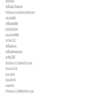
slot66
สล็อตเว็บตรง
https://judhai168.vip
slot888
สล็อต888
pgslot99
pussy888
บาคาร่า
สล็อตxo
สล็อตทดลอง
คลิปโป๊
https://1xbetth.vip
funny18
pg slot
kiss918
pgslot
https://188betth.vip