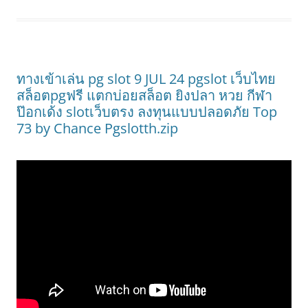
ทางเข้าเล่น pg slot 9 JUL 24 pgslot เว็บไทย
สล็อตpgฟรี แตกบ่อยสล็อต ยิงปลา หวย กีฬา
ป๊อกเด้ง slotเว็บตรง ลงทุนแบบปลอดภัย Top
73 by Chance Pgslotth.zip