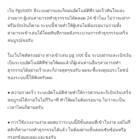
เว็บ Pgslotth มีระบบฝากและก็ถอนอัตโนมัติที่รวดเร็วทันใจและ
ง่ายมาก ผู้เล่นสามารถทำธุรกรรมได้ตลอด 24 ชั่วโมง ไม่ว่าจะฝาก
หรือเบิกเงินก็ตาม ระบบนี้ช่วยทำให้ผู้เล่นไม่ต้องรอนานรวมทั้ง
สามารถเข้าเล่นได้โดยทันทีภายหลังกระบวนการทำธุรกรรมเสร็จ
สมบูรณ์ขอรับ
ในเว็บไซต์ตรงอย่าง ทางเข้าเล่น pg slot นั้น ระบบฝากและเบิกเงิน
เป็นระบบอัตโนมัติที่ช่วยให้ผมแล้วก็ผู้เล่นท่านอื่นๆสามารถทำ
ธุรกรรมได้อย่างเร็วและก็ง่ายสุดๆขอรับ ผมจะชี้แจงคุณประโยชน์
ของระบบนี้ให้ฟังครับผม
● ความรวดเร็ว ระบบอัตโนมัติช่วยทำให้การฝากและก็เบิกเงินเสร็จ
สมบูรณ์ได้ภายในไม่กี่วินาที ทำให้ผมไม่ต้องรอนาน ไม่ว่าจะเป็น
เวลาไหนก็ตามครับ
● การใช้แรงงานง่าย ผมพบว่าระบบนี้มีขั้นตอนที่เข้าใจง่าย แค่ไม่กี่
คลิกก็สามารถทำธุรกรรมได้แล้ว ไม่ต้องผ่านขั้นตอนซับซ้อนหรือ
กรอกข้อมูลเยอะแยะขอรับ