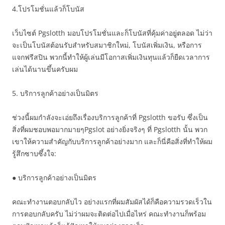
4.โปรโมชั่นแล้วก็โบนัส
เว็บไซต์ Pgslotth มอบโปรโมชั่นและก็โบนัสที่คุ้มค่าอยู่ตลอด ไม่ว่า
จะเป็นโบนัสต้อนรับสำหรับสมาชิกใหม่, โบนัสเพิ่มเงิน, หรือการ
แจกฟรีสปิน พวกนี้ทำให้ผู้เล่นมีโอกาสเพิ่มเงินทุนแล้วก็ยืดเวลาการ
เล่นได้นานขึ้นครับผม
5. บริการลูกค้าอย่างเป็นมิตร
ช่วงนี้ผมกำลังจะเอ่ยถึงเรื่องบริการลูกค้าที่ Pgslotth ขอรับ ซึ่งเป็น
สิ่งที่ผมชอบพอมากมายๆPgslot อย่างยิ่งจริงๆ ที่ Pgslotth นั้น พวก
เขาให้ความสำคัญกับบริการลูกค้าอย่างมาก และก็นี่คือสิ่งที่ทำให้ผม
รู้สึกซาบซึ้งใจ:
● บริการลูกค้าอย่างเป็นมิตร
คณะทำงานตอบกลับไว อย่างแรกที่ผมสัมผัสได้ก็คือความรวดเร็วใน
การตอบกลับครับ ไม่ว่าผมจะติดต่อไปเมื่อไหร่ คณะทำงานก็พร้อม