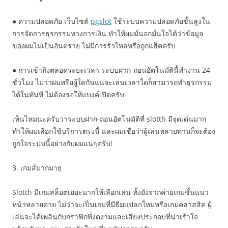
● ความปลอดภัย เว็บไซต์
pgslot
ใช้ระบบความปลอดภัยขั้นสูงใน
การจัดการธุรกรรมทางการเงิน ทำให้ผมมั่นอกมั่นใจได้ว่าข้อมูล
ของผมไม่เป็นอันตราย ไม่มีการรั่วไหลหรือถูกแฮ็คครับ
● การเข้าถึงตลอดระยะเวลา ระบบฝาก-ถอนอัตโนมัตินี้ทำงาน 24
ชั่วโมง ไม่ว่าผมหรือผู้ใดกันแน่จะเล่นเวลาใดก็สามารถทำธุรกรรม
ได้ในทันที ไม่ต้องรอให้แบงค์เปิดครับ
เห็นไหมนะครับว่าระบบฝาก-ถอนอัตโนมัติที่ slotth มีจุดเด่นมาก
ทำให้ผมเลือกใช้บริการตรงนี้ และผมเชื่อว่าผู้เล่นหลายท่านก็จะต้อง
ถูกใจระบบนี้อย่างกับผมแน่ๆครับ!
3. เกมส์มากมาย
Slotth มีเกมสล็อตเยอะมากให้เลือกเล่น ทั้งยังจากค่ายเกมชั้นแนว
หน้าหลายค่าย ไม่ว่าจะเป็นเกมที่มีธีมแปลกใหม่หรือเกมคลาสสิค ผู้
เล่นจะได้เพลินกับกราฟิกที่งดงามและเสียงประกอบที่น่าเร้าใจ