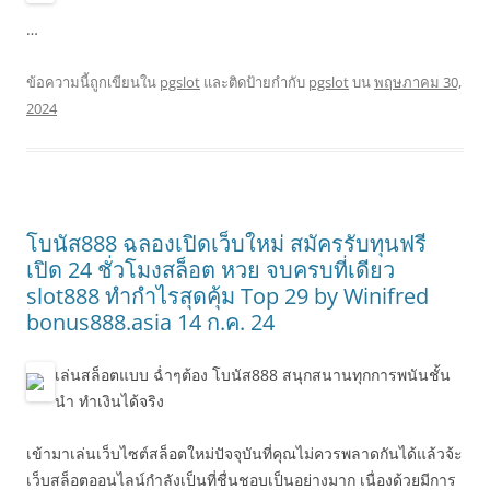
…
ข้อความนี้ถูกเขียนใน
pgslot
และติดป้ายกำกับ
pgslot
บน
พฤษภาคม 30,
2024
โบนัส888 ฉลองเปิดเว็บใหม่ สมัครรับทุนฟรี
เปิด 24 ชั่วโมงสล็อต หวย จบครบที่เดียว
slot888 ทำกำไรสุดคุ้ม Top 29 by Winifred
bonus888.asia 14 ก.ค. 24
เล่นสล็อตแบบ ฉ่ำๆต้อง โบนัส888 สนุกสนานทุกการพนันชั้น
นำ ทำเงินได้จริง
เข้ามาเล่นเว็บไซต์สล็อตใหม่ปัจจุบันที่คุณไม่ควรพลาดกันได้แล้วจ้ะ
เว็บสล็อตออนไลน์กำลังเป็นที่ชื่นชอบเป็นอย่างมาก เนื่องด้วยมีการ