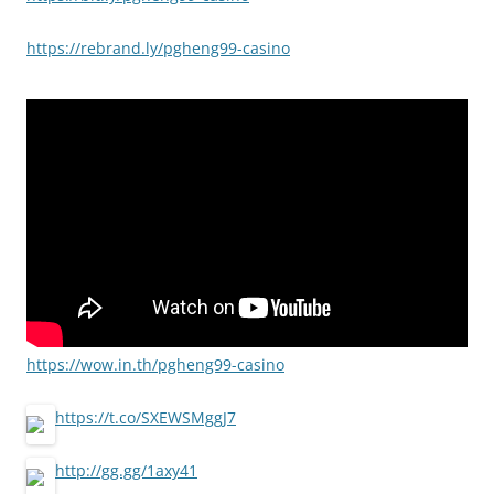
https://rebrand.ly/pgheng99-casino
https://wow.in.th/pgheng99-casino
https://t.co/SXEWSMggJ7
http://gg.gg/1axy41