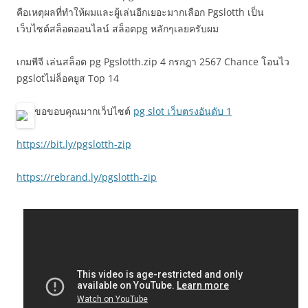
คือเหตุผลที่ทำให้ผมและผู้เล่นอีกเยอะมากเลือก Pgslotth เป็น
เว็บไซต์สล็อตออนไลน์ สล็อตpg หลักๆเลยครับผม
เกมพีจี เล่นสล็อต pg Pgslotth.zip 4 กรกฎา 2567 Chance โอนไว
pgslotไม่ล็อคยูส Top 14
ขอขอบคุณมากเว็ปไซต์
pg slot เว็บตรงอันดับ 1
https://bit.ly/pgslotth-zip
https://rebrand.ly/pgslotth-zip