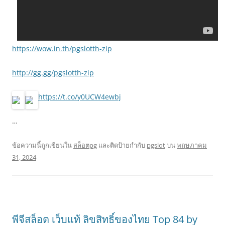
https://wow.in.th/pgslotth-zip
http://gg.gg/pgslotth-zip
https://t.co/y0UCW4ewbj
…
ข้อความนี้ถูกเขียนใน
สล็อตpg
และติดป้ายกำกับ
pgslot
บน
พฤษภาคม
31, 2024
พีจีสล็อต เว็บแท้ ลิขสิทธิ์ของไทย Top 84 by