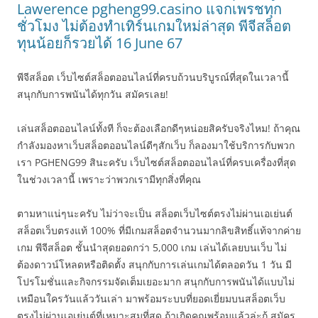
Lawerence pgheng99.casino แจกเพรชทุก
ชั่วโมง ไม่ต้องทำเทิร์นเกมใหม่ล่าสุด พีจีสล็อต
ทุนน้อยก็รวยได้ 16 June 67
พีจีสล็อต เว็บไซต์สล็อตออนไลน์ที่ครบถ้วนบริบูรณ์ที่สุดในเวลานี้
สนุกกับการพนันได้ทุกวัน สมัครเลย!
เล่นสล็อตออนไลน์ทั้งที ก็จะต้องเลือกดีๆหน่อยสิครับจริงไหม! ถ้าคุณ
กำลังมองหาเว็บสล็อตออนไลน์ดีๆสักเว็บ ก็ลองมาใช้บริการกับพวก
เรา PGHENG99 สินะครับ เว็บไซต์สล็อตออนไลน์ที่ครบเครื่องที่สุด
ในช่วงเวลานี้ เพราะว่าพวกเรามีทุกสิ่งที่คุณ
ตามหาแน่ๆนะครับ ไม่ว่าจะเป็น สล็อตเว็บไซต์ตรงไม่ผ่านเอเย่นต์
สล็อตเว็บตรงแท้ 100% ที่มีเกมสล็อตจำนวนมากลิขสิทธิ์แท้จากค่าย
เกม พีจีสล็อต ชั้นนำสุดยอดกว่า 5,000 เกม เล่นได้เลยบนเว็บ ไม่
ต้องดาวน์โหลดหรือติดตั้ง สนุกกับการเล่นเกมได้ตลอดวัน 1 วัน มี
โปรโมชั่นและกิจกรรมจัดเต็มเยอะมาก สนุกกับการพนันได้แบบไม่
เหมือนใครวันแล้ววันเล่า มาพร้อมระบบที่ยอดเยี่ยมบนสล็อตเว็บ
ตรงไม่ผ่านเอเย่นต์ที่เหมาะสมที่สุด ถ้าเกิดคุณพร้อมแล้วล่ะก้ สมัคร