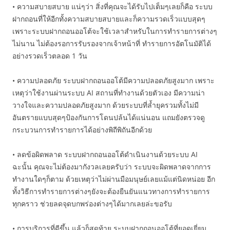
• ความสบายสบาย แน่ๆว่า สิ่งที่คุณจะได้รับไปเต็มๆเลยก็คือ ระบบ
ฝากถอนที่ให้อีกทั้งความสบายสบายและก็ความรวดเร็วแบบสุดๆ
เพราะระบบฝากถอนออโต้จะใช้เวลาสำหรับในการทำรายการต่างๆ
ไม่นาน ไม่ต้องรอการรับรองจากเจ้าหน้าที่ ทำรายการอัตโนมัติได้
อย่างรวดเร็วตลอด 1 วัน
• ความปลอดภัย ระบบฝากถอนออโต้มีความปลอดภัยสูงมาก เพราะ
เหตุว่าใช้งานผ่านระบบ AI สถานที่ทำงานด้วยตัวเอง มีความน่า
วางใจและความปลอดภัยสูงมาก ด้วยระบบที่ล้ำยุครวมทั้งไม่มี
อันตรายแบบสุดๆป้องกันการโดนปล้นได้แน่นอน แถมยังตรวจดู
กระบวนการทำรายการได้อย่างพิถีพิถันอีกด้วย
• ลดข้อผิดพลาด ระบบฝากถอนออโต้ดำเนินงานด้วยระบบ AI
ฉะนั้น คุณจะไม่ต้องมากังวลเลยครับว่า ระบบจะผิดพลาดจากการ
ทำงานใดๆก็ตาม ด้วยเหตุว่าไม่ผ่านมือมนุษย์เลยแม้แต่นิดหน่อย อีก
ทั้งวิธีการทำรายการต่างๆยังจะต้องยืนยันแนวทางการทำรายการ
ทุกคราว ช่วยลดจุดบกพร่องต่างๆได้มากเลยล่ะขอรับ
• การบริการที่ดีขึ้น แล้วก็สุดท้าย ระบบฝากถอนออโต้ที่ยอดเยี่ยม