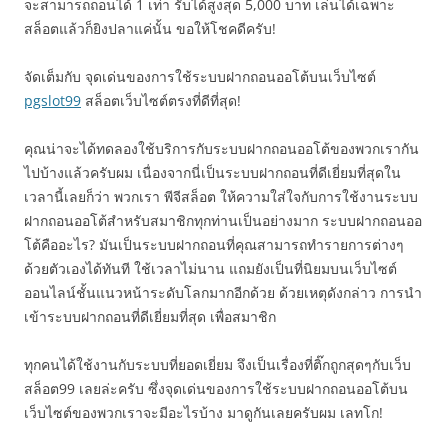
จะสามารถถอนได้ 1 เท่า รับได้สูงสุด 5,000 บาท เล่นได้เฉพาะ
สล็อตแล้วก็ยิงปลาแค่นั้น ขอให้โชคดีครับ!
จัดเต็มกับ จุดเด่นของการใช้ระบบฝากถอนออโต้บนเว็บไซต์
pgslot99
สล็อตเว็บไซต์ตรงที่ดีที่สุด!
คุณน่าจะได้ทดลองใช้บริการกับระบบฝากถอนออโต้ของพวกเรากัน
ไปบ้างแล้วครับผม เนื่องจากนี่เป็นระบบฝากถอนที่ดีเยี่ยมที่สุดใน
เวลานี้เลยก็ว่า พวกเรา พีจีสล็อต ให้ความใส่ใจกับการใช้งานระบบ
ฝากถอนออโต้สำหรับสมาชิกทุกท่านเป็นอย่างมาก ระบบฝากถอนออ
โต้คืออะไร? มันเป็นระบบฝากถอนที่คุณสามารถทำรายการต่างๆ
ด้วยตัวเองได้ทันที ใช้เวลาไม่นาน แถมยังเป็นที่นิยมบนเว็บไซต์
ออนไลน์ชั้นแนวหน้าระดับโลกมากอีกด้วย ด้วยเหตุดังกล่าว การนำ
เข้าระบบฝากถอนที่ดีเยี่ยมที่สุด เพื่อสมาชิก
ทุกคนได้ใช้งานกับระบบที่ยอดเยี่ยม จึงเป็นเรื่องที่ติ๊กถูกสุดๆกับเว็บ
สล็อต99 เลยล่ะครับ ซึ่งจุดเด่นของการใช้ระบบฝากถอนออโต้บน
เว็บไซต์ของพวกเราจะมีอะไรบ้าง มาดูกันเลยครับผม เลทโก!