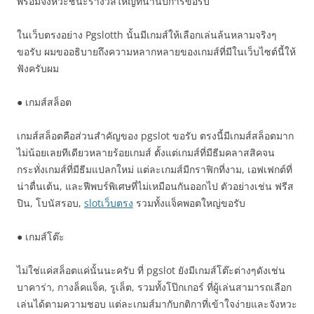
พร้อมจังหวะชนะรางวัลใหญ่ที่นานัปการขอรับ
ในเว็บตรงอย่าง Pgslotth นั้นมีเกมส์ให้เลือกเล่นล้นหลามจริงๆ
ขอรับ ผมขออธิบายถึงความหลากหลายของเกมส์ที่มีในเว็บไซต์นี้ให้
ฟังครับผม
● เกมส์สล็อต
เกมส์สล็อตคือส่วนสำคัญของ pgslot ขอรับ ตรงนี้มีเกมส์สล็อตมาก
ไม่น้อยเลยทีเดียวหลายร้อยเกมส์ ตั้งแต่เกมส์ที่มีธีมคลาสสิคจน
กระทั่งเกมส์ที่มีธีมแปลกใหม่ แต่ละเกมส์มีกราฟิกที่งาม, เอฟเฟกต์ที่
น่าตื่นเต้น, และฟีพบร์พิเศษที่ไม่เหมือนกันออกไป ตัวอย่างเช่น ฟรีส
ปิน, โบนัสรอบ,
slotเว็บตรง
รวมทั้งแจ็คพอตใหญ่ขอรับ
● เกมส์โต๊ะ
ไม่ใช่แค่สล็อตแค่นั้นนะครับ ที่ pgslot ยังมีเกมส์โต๊ะต่างๆดังเช่น
บาคาร่า, กางล็คแจ็ค, รูเล็ต, รวมทั้งโป๊กเกอร์ ที่ผู้เล่นสามารถเลือก
เล่นได้ตามความชอบ แต่ละเกมส์มากับกติกาที่เข้าใจง่ายและจังหวะ