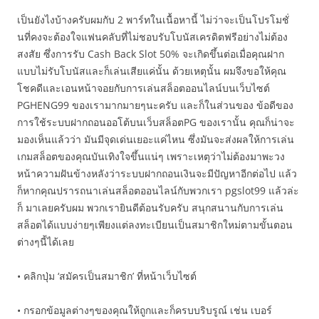
เป็นยังไงบ้างครับผมกับ 2 พาร์ทในเนื้อหานี้ ไม่ว่าจะเป็นโปรโมชั่
นที่คงจะต้องใจแฟนคลับที่ไม่ชอบรับโบนัสเครดิตฟรีอย่างไม่ต้อง
สงสัย ซึ่งการรับ Cash Back Slot 50% จะเกิดขึ้นต่อเมื่อคุณฝาก
แบบไม่รับโบนัสและก็เล่นเสียแค่นั้น ด้วยเหตุนั้น ผมจึงขอให้คุณ
โชคดีและเอนหน้าจอยกับการเล่นสล็อตออนไลน์บนเว็บไซต์
PGHENG99 ของเรามากมายๆนะครับ และก็ในส่วนของ ข้อดีของ
การใช้ระบบฝากถอนออโต้บนเว็บสล็อตPG ของเรานั้น คุณก็น่าจะ
มองเห็นแล้วว่า มันมีจุดเด่นเยอะแค่ไหน ซึ่งมันจะส่งผลให้การเล่น
เกมสล็อตของคุณบันเทิงใจขึ้นแน่ๆ เพราะเหตุว่าไม่ต้องมาพะวง
หน้าความฝันข้างหลังว่าระบบฝากถอนเงินจะมีปัญหาอีกต่อไป แล้ว
ก็หากคุณปรารถนาเล่นสล็อตออนไลน์กับพวกเรา pgslot99 แล้วล่ะ
ก็ มาเลยครับผม พวกเรายินดีต้อนรับครับ สนุกสนานกับการเล่น
สล็อตได้แบบง่ายๆเพียงแต่ลงทะเบียนเป็นสมาชิกใหม่ตามขั้นตอน
ต่างๆนี้ได้เลย
• คลิกปุ่ม ‘สมัครเป็นสมาชิก’ ที่หน้าเว็บไซต์
• กรอกข้อมูลต่างๆของคุณให้ถูกและก็ครบบริบรูณ์ เช่น เบอร์