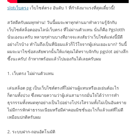
slotเว็บตรง
เว็บไซต์ตรง อันดับ 1 ที่กำลังมาแรงที่สุดเดี๋ยวนี้!
สวัสดีครับผมทุกท่าน! วันนี้ผมจะพาทุกท่านมาทำความรู้จักกับ
เว็บไซต์สล็อตออนไลน์เว็บตรง ที่ไม่ผ่านตัวแทน นั่นก็คือ Pgslotth
นั่นเองนะครับ หลายๆท่านบางทีอาจจะสงสัยว่าเว็บไซต์แห่งนี้มีดี
อย่างไรบ้าง ทำไมถึงเป็นที่นิยมแล้วก็ไว้ใจจากผู้เล่นเยอะมาก? วันนี้
ผมจะมาไขข้อสงสัยพวกนั้นให้แก่คุณได้ทราบจักกับ pgslot อย่างลึก
ซึ้งนะครับ! ถ้าหากพร้อมแล้วไปมองกันได้เลยครับผม
1. เว็บตรง ไม่ผ่านตัวแทน
เล่นสล็อต pg เป็นเว็บไซต์ตรงที่ไม่ผ่านผู้แทนหรือเอเย่นต์อะไร
ก็ตามทั้งปวง ซึ่งหมายความว่าผู้เล่นสามารถมั่นใจได้ว่าการทำ
ธุรกรรมทั้งหมดทุกอย่างเป็นไปอย่างโปร่งใสรวมทั้งไม่เป็นอันตราย
ไม่มีการหักค่าธรรมเนียมหรือมีค่าคอมมิชชั่นอะไรก็แล้วแต่ที่ไม่ดี
เหมือนปกติครับผม
2. ระบบฝาก-ถอนอัตโนมัติ