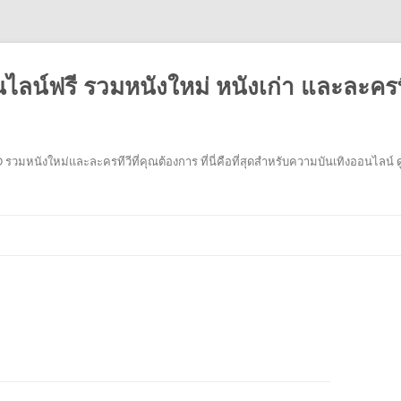
ไลน์ฟรี รวมหนังใหม่ หนังเก่า และละคร
รวมหนังใหม่และละครทีวีที่คุณต้องการ ที่นี่คือที่สุดสำหรับความบันเทิงออนไลน์
ข้าม
ไป
ยัง
เนื้อหา