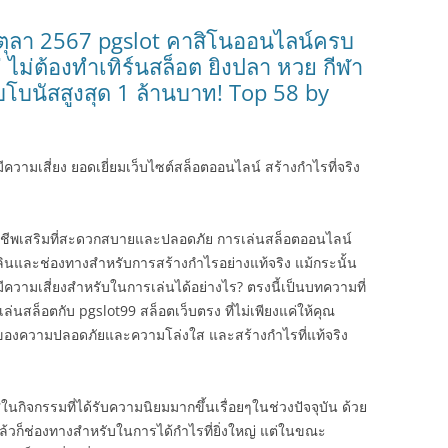
 ตุลา 2567 pgslot คาสิโนออนไลน์ครบ
ไม่ต้องทำเทิร์นสล็อต ยิงปลา หวย กีฬา
ับโบนัสสูงสุด 1 ล้านบาท! Top 58 by
ีความเสี่ยง ยอดเยี่ยมเว็บไซต์สล็อตออนไลน์ สร้างกำไรที่จริง
ชีพเสริมที่สะดวกสบายและปลอดภัย การเล่นสล็อตออนไลน์
พลินและช่องทางสำหรับการสร้างกำไรอย่างแท้จริง แม้กระนั้น
ีความเสี่ยงสำหรับในการเล่นได้อย่างไร? ตรงนี้เป็นบทความที่
่นสล็อตกับ pgslot99 สล็อตเว็บตรง ที่ไม่เพียงแค่ให้คุณ
รื่องของความปลอดภัยและความโล่งใส และสร้างกำไรที่แท้จริง
นกิจกรรมที่ได้รับความนิยมมากขึ้นเรื่อยๆในช่วงปัจจุบัน ด้วย
้วก็ช่องทางสำหรับในการได้กำไรที่ยิ่งใหญ่ แต่ในขณะ