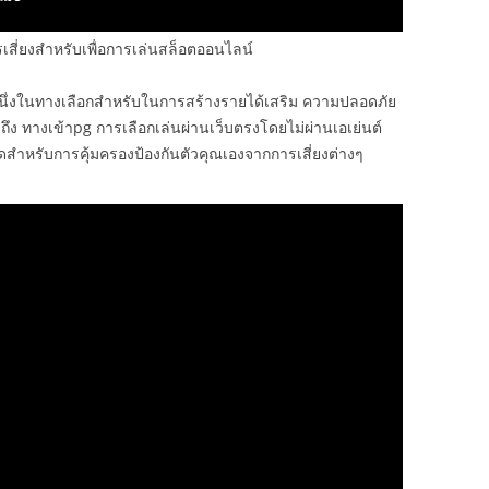
รเสี่ยงสำหรับเพื่อการเล่นสล็อตออนไลน์
นึ่งในทางเลือกสำหรับในการสร้างรายได้เสริม ความปลอดภัย
ดถึง ทางเข้าpg การเลือกเล่นผ่านเว็บตรงโดยไม่ผ่านเอเย่นต์
ที่สุดสำหรับการคุ้มครองป้องกันตัวคุณเองจากการเสี่ยงต่างๆ