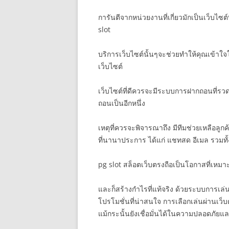
การันตีจากหน่วยงานที่เกี่ยวมักเป็นเว็บไซต์
slot
บริการเว็บไซต์นั้นๆจะช่วยทำให้คุณเข้า
เว็บไซต์
เว็บไซต์ที่ดีควรจะมีระบบการฝากถอนที่รว
ถอนเป็นอีกหนึ่ง
เหตุที่ควรจะพิจารณาถึง มีทีมช่วยเหลือลูกค
ที่นานาประการ ได้แก่ แชทสด อีเมล รวมทั้ง
pg slot สล็อตเว็บตรงถือเป็นโอกาสที่เหมา
และก็สร้างกำไรที่แท้จริง ด้วยระบบการเล่
โปรโมชั่นที่น่าสนใจ การเลือกเล่นผ่านเว็
แม้กระนั้นยังเชื่อมั่นได้ในความปลอดภัยแล