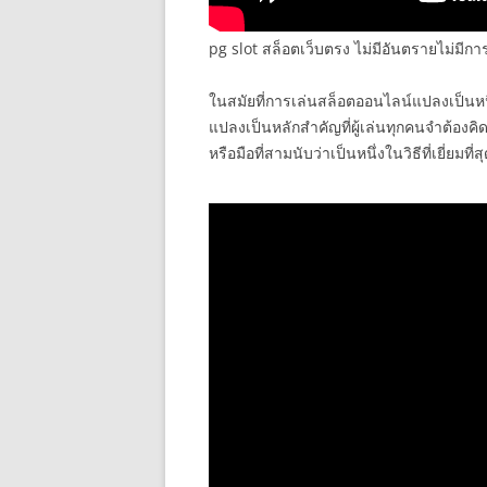
pg slot สล็อตเว็บตรง ไม่มีอันตรายไม่มีกา
ในสมัยที่การเล่นสล็อตออนไลน์แปลงเป็นห
แปลงเป็นหลักสำคัญที่ผู้เล่นทุกคนจำต้องคิ
หรือมือที่สามนับว่าเป็นหนึ่งในวิธีที่เยี่ยม