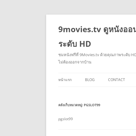
9movies.tv ดูหนังออน
ระดับ HD
ชมหนังฟรีที่ 9Movies.tv ด้วยคุณภาพระดับ HD 
ไม่ต้องออกจากบ้าน
หน้าแรก
BLOG
CONTACT
คลังเก็บหมวดหมู่:
PGSLOT99
pgslot99