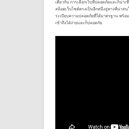
เดียวกัน การเลือกเว็บที่ปลอดภัยและก็น่าเชื
สล็อตเว็บไซต์ตรงเป็นอีกหนึ่งลู่ทางที่น่าสน
ระเบียบความปลอดภัยที่ได้มาตรฐาน พร้อ
เข้าถึงได้ง่ายและก็ปลอดภัย