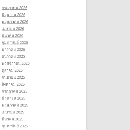
กรกฎาคม 2026
มิถุนายน 2026
พฤษภาคม 2026
เมษายน 2026
มีนาคม 2026
กุมภาพันธ์ 2026
มกราคม 2026
ธันวาคม 2025
พฤศจิกายน 2025
ตุลาคม 2025
กันยายน 2025
สิงหาคม 2025
กรกฎาคม 2025
มิถุนายน 2025
พฤษภาคม 2025
เมษายน 2025
มีนาคม 2025
กุมภาพันธ์ 2025