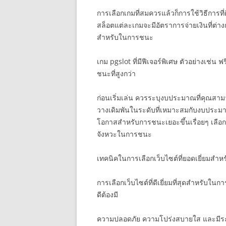
การเลือกเกมที่สมควรแล้วก็การใช้วิธีการท
สล็อตแต่ละเกมจะมีอัตราการจ่ายเงินที่ต่างก
สำหรับในการชนะ
เกม pgslot ที่มีฟีเจอร์พิเศษ ตัวอย่างเช่
ชนะที่สูงกว่า
ก่อนเริ่มเล่น ควรระบุงบประมาณที่คุณสา
วางเดิมพันในระดับที่เหมาะสมกับงบประม
โอกาสสำหรับการชนะเยอะขึ้นเรื่อยๆ เลือกเ
จังหวะในการชนะ
เทคนิคในการเลือกเว็บไซต์ที่ยอดเยี่ยมสำ
การเลือกเว็บไซต์ที่ดีเยี่ยมที่สุดสำหรับในกา
ดีต้องมี
ความปลอดภัย ความโปร่งสบายใส และมีระบบ