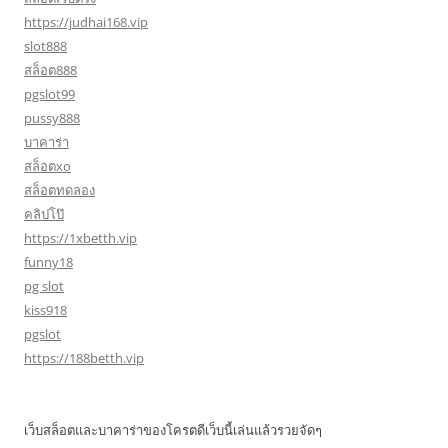
https://judhai168.vip
slot888
สล็อต888
pgslot99
pussy888
บาคาร่า
สล็อตxo
สล็อตทดลอง
คลิปโป๊
https://1xbetth.vip
funny18
pg slot
kiss918
pgslot
https://188betth.vip
เว็บสล็อตและบาคาร่าของโครตดีเว็บนี้เล่นแล้วรวยจัดๆ