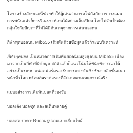
โครงสร้างลักษณะนี้ช่วยทำให้ผู้เล่นสามารถโฟกัสกับการวางแผน
การพนันแล้วก็การวิเคราะห์เกมได้อย่างเต็มเปี่ยม โดยไม่จำเป็นต้อง
กลุ้มใจกับปัญหาที่ไม่ได้มีต้นเหตุจากการเล่นของตน
กีฬาฟุตบอลบน Mib555 เดิมพันด้วยข้อมูลแล้วก็ระบบวิเคราะห์
กีฬาฟุตบอล
เป็นหมวดการเดิมพันยอดนิยมสูงสุดบน Mib555 เนื่อง
มาจากเป็นกีฬาที่มีข้อมูล สถิติ แล้วก็แนวโน้มให้พินิจพิจารณาได้
อย่างเป็นระบบ แพลตฟอร์มรองรับการแข่งขันชิงชัยจากลีกชั้นแนว
หน้าทั่วโลก พร้อมอัตราต่อรองที่อัปเดตตามเหตุการณ์จริง
แบบอย่างการเดิมพันบอลที่รองรับ
บอลเต็ง บอลชุด และสเต็ปหลายคู่
บอลสด ราคาปรับตามรูปเกมแบบเรียลไทม์