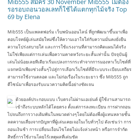
Mib555 สมัคร 30 November Mib555 ไม่ต้อง
รอรอบถอนวอลเลทก็ใช้ได้แตกทุกไม้จริง Top
69 by Elena
Mib555 เป็นแพลตฟอร์ม เว็บพนันออนไลน์ ที่ถูกพัฒนาขึ้นมาเพื่อ
ตอบโจทย์ผู้เล่นสมัยใหม่ซึ่งให้ความเอาใจใส่กับความมั่นคงยั่งยืน
ความโปร่งสบายใส และการใช้แรงงานที่สามารถคิดแผนได้จริง
ไม่ใช่เพียงแต่การเล่นเพื่อความคาดหวังระยะสั้นเท่านั้น ปัจจุบันผู้
เล่นไม่น้อยเลยทีเดียวเริ่มแปลงการกระทำจากการมองหาเว็บไซต์ที่
แจกหนักเพียงช่วงสั้นๆไปสู่การเลือกเว็บไซต์ที่มีระบบระเบียบเสถียร
สามารถใช้งานตลอด และไม่ก่อเรื่องในระยะยาว ซึ่ง Mib555 ถูก
ดีไซน์มาเพื่อรองรับแนวความคิดนี้อย่างชัดเจน
ด้วยองค์ประกอบแบบ เว็บตรงไม่ผ่านเอเย่นต์ ผู้ใช้งานสามารถ
เข้าถึงระบบหลักได้โดยตรง ตั้งแต่การลงทะเบียน การฝากถอน
ไปจนถึงการวางเดิมพันในหมวดต่างๆโดยไม่ต้องพึ่งผู้แทนหลายชั้น
ลดความเสี่ยงจากปัญหาที่ผู้เล่นเคยเจอในเว็บทั่วๆไป ดังเช่นว่า การ
ถอนเงินช้า การเปลี่ยนเงื่อนไขโดยไม่แจ้งล่วงหน้า หรือการจำกัด
สิทธิ์การใช้งานโดยไร้เหตุผลที่เด่นชัด