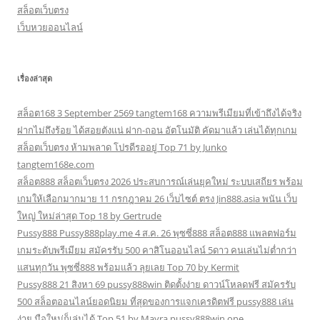
สล็อตเว็บตรง
เว็บหวยออนไลน์
เรื่องล่าสุด
สล็อต168 3 September 2569 tangtem168 ความพรีเมียมที่เข้าถึงได้จริง
ฝากไม่ถึงร้อย ได้สอยตังแน่ ฝาก-ถอน อัตโนมัติ คัดมาแล้ว เล่นได้ทุกเกม
สล็อตเว็บตรง ห้ามพลาด โปรดีรออยู่ Top 71 by Junko
tangtem168e.com
สล็อต888 สล็อตเว็บตรง 2026 ประสบการณ์เล่นยุคใหม่ ระบบเสถียร พร้อม
เกมให้เลือกมากมาย 11 กรกฎาคม 26 เว็บไซต์ ตรง Jin888.asia พนัน เว็บ
ใหญ่ ใหม่ล่าสุด Top 18 by Gertrude
Pussy888 Pussy888play.me 4 ส.ค. 26 พุซซี่888 สล็อต888 แพลตฟอร์ม
เกมระดับพรีเมียม สมัครรับ 500 คาสิโนออนไลน์ 5ดาว คนเล่นไม่ต่ำกว่า
แสนทุกวัน พุซซี่888 พร้อมแล้ว ลุยเลย Top 70 by Kermit
Pussy888 21 สิงหา 69 pussy888win ติดตั้งง่าย ดาวน์โหลดฟรี สมัครรับ
500 สล็อตออนไลน์ยอดนิยม ที่สุดของการแจกเครดิตฟรี pussy888 เล่น
ง่าย มือใหม่ก็เล่นได้ Top 51 by Mayra pussy888win.one