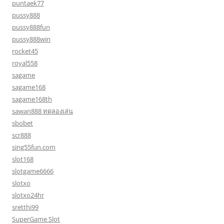
puntaek77
pussy888
pussy888fun
pussy888win
rocket45
royal558
sagame
sagame168
sagame168th
sawan888 ทดลองเล่น
sbobet
scr888
sing55fun.com
slot168
slotgame6666
slotxo
slotxo24hr
sretthi99
SuperGame Slot