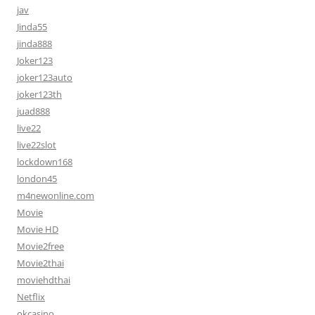
jav
Jinda55
jinda888
Joker123
joker123auto
joker123th
juad888
live22
live22slot
lockdown168
london45
m4newonline.com
Movie
Movie HD
Movie2free
Movie2thai
moviehdthai
Netflix
okcasino