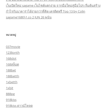
เว็บเปิดใหม่ sagame เว็บไซต์แตกง่าย จากมือใหม่สู่มือโปร เริ่มต้นสร้าง
กำไรกับบาคาร่าได้ง่ายกว่าที่คิด เครดิตฟรี Top 13 by Colin
sagame168th1.co 2 JUN 26 พนัน
หมวดหมู่
037movie
123lionth
168slot
168สล็อต
188bet
188betth
1xbetth
1xbit
888pg
918kiss
918kiss ดาวน์โหลด