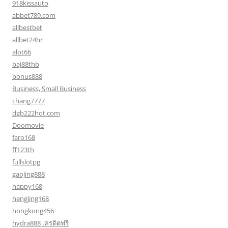
918kissauto
abbet789.com
allbestbet
allbet24hr
alot66
baj88thb
bonus888
Business, Small Business
chang7777
dgb222hot.com
Doomovie
faro168
ff123th
fullslotpg
gaojing888
happy168
hengjing168
hongkong456
hydra888 เครดิตฟรี