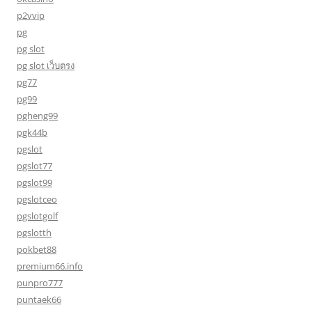
p2vvip
pg
pg slot
pg slot เว็บตรง
pg77
pg99
pgheng99
pgk44b
pgslot
pgslot77
pgslot99
pgslotceo
pgslotgolf
pgslotth
pokbet88
premium66.info
punpro777
puntaek66