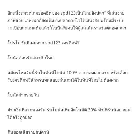
อีกหนึ่งหมวดเกมยอดฮิตของ spd123เป็น”เกมยิงปลา” ที่เล่นง่าย
ภาพสวย เอฟเฟกต์จัดเต็ม ยิงปลาตายไวได้เงินจริง พร้อมมีระบบ
ระเบียบสะสมแต้มแล้วก็โบนัสพิเศษให้ผู้เล่นลุ้นรางวัลตลอดเวลา
โปรโมชั่นพิเศษจาก spd123 เครดิตฟรี
โบนัสต้อนรับสมาชิกใหม่
สมัครใหม่วันนี้รับในทันทีโบนัส 100% จากยอดฝากแรก หรือเลือก
รับเครดิตฟรีสำหรับทดสอบเล่นเกมได้ในทันทีโดยไม่ต้องฝาก
โบนัสฝากรายวัน
ฝากเงินทีแรกของวัน รับโบนัสเพิ่มอัตโนมัติ 30% ทำเทิร์นน้อย ถอน
ได้จริงทุกยอด
คืนยอดเสียรายสัปดาห์