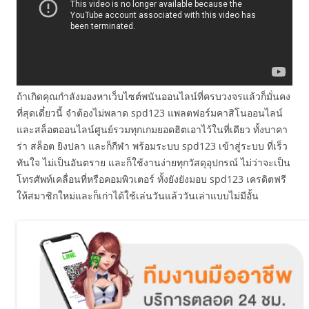
ถ้าเกิดคุณกำลังมองหาเว็บไซต์พนันออนไลน์ที่ครบวงจรแล้วก็มั่นคง
ที่สุดเดี๋ยวนี้ จำต้องไม่พลาด spd123 แพลตฟอร์มคาสิโนออนไลน์
และสล็อตออนไลน์ศูนย์รวมทุกเกมยอดฮิตเอาไว้ในที่เดียว ทั้งบาคา
ร่า สล็อต ยิงปลา และก็กีฬา พร้อมระบบ spd123 เข้าสู่ระบบ ที่เร็ว
ทันใจ ไม่เป็นอันตราย และก็ใช้งานง่ายทุกวัสดุอุปกรณ์ ไม่ว่าจะเป็น
โทรศัพท์เคลื่อนที่หรือคอมพิวเตอร์ ทั้งยังยังมอบ spd123 เครดิตฟรี
ให้สมาชิกใหม่และก็เก่าได้ใช้เล่นวันแล้ววันเล่าแบบไม่มีอั้น