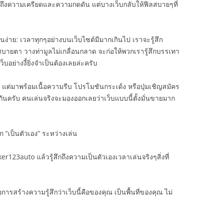
สึกถึงความเครียดและความกดดัน แต่บางเว็บกลับให้ฟีลสบายๆที่
่าย: เวลาทุกๆอย่างบนเว็บไซต์มีมากเกินไป เราจะรู้สึก
ัดสบายตา วางท่ามูลไม่เกลื่อนกลาด จะก่อให้พวกเรารู้สึกบรรเทา
ว็บอย่างงี้ยิ่งจำเป็นต้องเลยล่ะครับ
 แต่มาพร้อมเนื้อความรีบ โปรโมชันกระเด้ง หรือปุ่มเชิญสมัคร
ันครับ คนเล่นจริงจะมองออกเลยว่าเว็บแบบนี้ตั้งมั่นขายมาก
สึก “เป็นตัวเอง” ระหว่างเล่น
r123auto แล้วรู้สึกถึงความเป็นตัวเองเวลาเล่นจริงๆสิ่งที่
อการสร้างความรู้สึกว่าเว็บนี้คือของคุณ เป็นพื้นที่ของคุณ ไม่