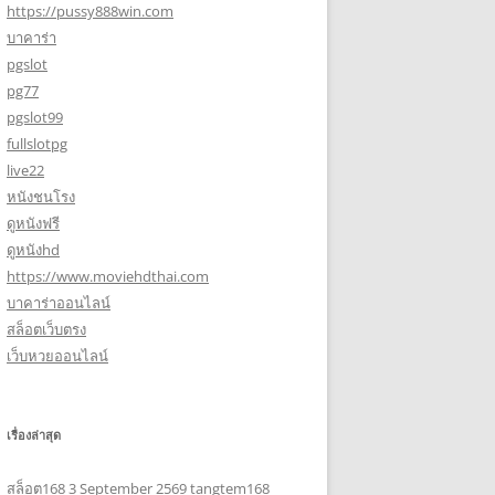
https://pussy888win.com
บาคาร่า
pgslot
pg77
pgslot99
fullslotpg
live22
หนังชนโรง
ดูหนังฟรี
ดูหนังhd
https://www.moviehdthai.com
บาคาร่าออนไลน์
สล็อตเว็บตรง
เว็บหวยออนไลน์
เรื่องล่าสุด
สล็อต168 3 September 2569 tangtem168