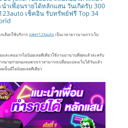
นะนำเพื่อนรายได้หลักแสน วันเกิดรับ 300
23auto เช็คอิน รับทรัพย์ฟรี Top 34
orld
กเลือกใช้บริการ
joker123auto
เป็นเวลายาวนานกว่าเว็บ
ที่ผมและคนมากไม่น้อยเลยทีเดียวใช้งานมานานที่สุดแล้วล่ะครับ
ือกมากมายก่ายกองจนพวกเราสามารถเปลี่ยนแปลงเว็บได้วันแล้ว
บผมนั้นมีไม่น้อยเลยทีเดียว