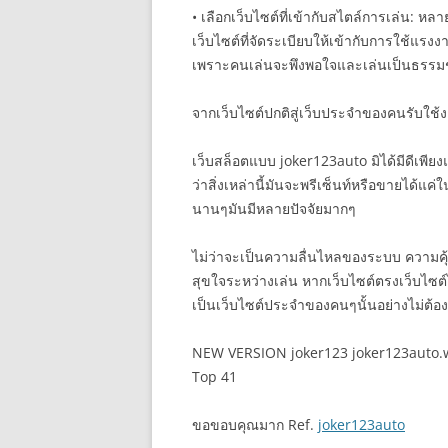
• เลือกเว็บไซต์ที่เข้ากับสไตล์การเล่น: หล
เว็บไซต์ที่จัดระเบียบให้เข้ากับการใช้แ
เพราะคนเล่นจะพึงพอใจและเล่นเป็นธรรมชา
จากเว็บไซต์ปกติสู่เว็บประจำของคนรับใช้
เว็บสล็อตแบบ joker123auto มิได้มีดีเพียง
ว่าสิ่งเหล่านี้มันจะพรีเซ็นท์หรือขายได้แค
นานๆมันมีหลายปัจจัยมากๆ
ไม่ว่าจะเป็นความลื่นไหลของระบบ ความค
สุขใจระหว่างเล่น หากเว็บไซต์ตรงเว็บไซต์ไห
เป็นเว็บไซต์ประจำของคนๆนั้นอย่างไม่ต้อ
NEW VERSION joker123 joker123auto.wo
Top 41
ขอขอบคุณมาก Ref.
joker123auto