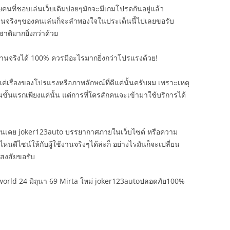
ายคนที่ชอบเล่นเว็บเดิมบ่อยๆมักจะมีเกมโปรดกันอยู่แล้ว
รงงานจริงๆของคนเล่นก็จะลำพองใจในประเด็นนี้ไปเลยขอรับ
ติมากยิ่งกว่าด้วย
งานจริงได้ 100% ควรมีอะไรมากยิ่งกว่าโปรแรงด้วย!
แค่เรื่องของโปรแรงหรือภาพลักษณ์ที่ดีแค่นั้นครับผม เพราะเหตุ
่ในขั้นแรกเพียงแค่นั้น แต่การที่ใครสักคนจะเข้ามาใช้บริการได้
ุ้นเคย joker123auto บรรยากาศภายในเว็บไซต์ หรือความ
นดีไซน์ให้กับผู้ใช้งานจริงๆได้ล่ะก็ อย่างไรมันก็จะเปลี่ยน
งสงสัยขอรับ
rld 24 มิถุนา 69 Mirta ใหม่ joker123autoปลอดภัย100%