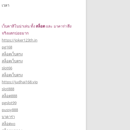
เวลา
เว็บคาสิโนน่าเล่น ทั้ง
สล็อต
และ
บาคาร่า
ตึง
จริงแตกบ่อยมาก
https://joker123th.in
pg168
สล็อตเว็บตรง
สล็อตเว็บตรง
slot66
สล็อตเว็บตรง
https://judhai168.vip
slot888
สล็อต888
pgslot99
pussy888
บาคาร่า
สล็อตxo