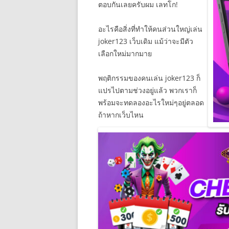
ตอบกันเลยครับผม เลทโก!
อะไรคือสิ่งที่ทำให้คนส่วนใหญ่เล่น
joker123 เว็บเดิม แม้ว่าจะมีตัว
เลือกใหม่มากมาย
พฤติกรรมของคนเล่น joker123 ก็
แปรไปตามช่วงอยู่แล้ว พวกเราก็
พร้อมจะทดลองอะไรใหม่ๆอยู่ตลอด
ถ้าหากเว็บไหน