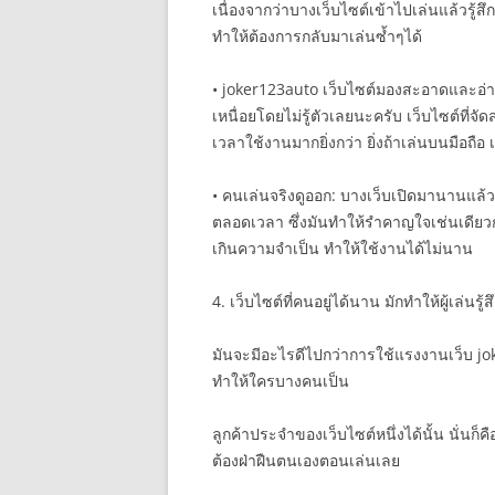
เนื่องจากว่าบางเว็บไซต์เข้าไปเล่นแล้วรู้
ทำให้ต้องการกลับมาเล่นซ้ำๆได้
• joker123auto เว็บไซต์มองสะอาดและอ่านง
เหนื่อยโดยไม่รู้ตัวเลยนะครับ เว็บไซต์ที่จ
เวลาใช้งานมากยิ่งกว่า ยิ่งถ้าเล่นบนมือถือ เ
• คนเล่นจริงดูออก: บางเว็บเปิดมานานแล้ว
ตลอดเวลา ซึ่งมันทำให้รำคาญใจเช่นเดียวก
เกินความจำเป็น ทำให้ใช้งานได้ไม่นาน
4. เว็บไซต์ที่คนอยู่ได้นาน มักทำให้ผู้เล่นรู้
มันจะมีอะไรดีไปกว่าการใช้แรงงานเว็บ joke
ทำให้ใครบางคนเป็น
ลูกค้าประจำของเว็บไซต์หนึ่งได้นั้น นั่นก็คื
ต้องฝ่าฝืนตนเองตอนเล่นเลย