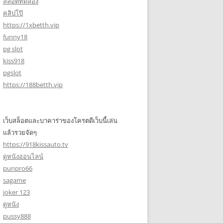
สล็อตทดลอง
คลิปโป๊
https://1xbetth.vip
funny18
pg slot
kiss918
pgslot
https://188betth.vip
เว็บสล็อตและบาคาร่าของโครตดีเว็บนี้เล่น
แล้วรวยจัดๆ
https://918kissauto.tv
ดูหนังออนไลน์
punpro66
sagame
joker 123
ดูหนัง
pussy888