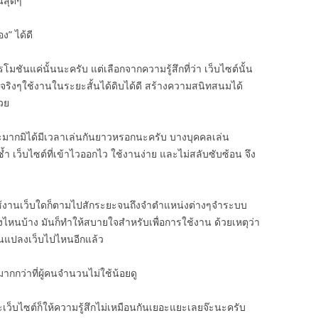
นสุดๆ
อง” ได้ดี
ันแค่นั้นนะครับ แต่เลือกจากความรู้สึกที่ว่า เว็บไซต์นั้น
ริงๆใช้งานในระยะสั้นได้ดิบได้ดี สร้างความสนิทสนมได้
้วย
ยอะมากมิได้มีเวลาเล่นกันยาวหรอกนะครับ บางบุคคลเล่น
ำ เว็บไซต์ที่เข้าไวออกไว ใช้งานง่าย และไม่สลับซับซ้อน จึง
าใช้งานเว็บใดก็ตามไปสักระยะจนถึงจำตำแหน่งต่างๆจำระบบ
งไหนบ้าง มันก็ทำให้สบายใจสำหรับเพื่อการใช้งาน ด้วยเหตุว่า
ี่ยนแปลงเว็บไปไหนอีกแล้ว
กกว่าที่ผู้คนจำนวนไม่ใช้น้อยดู
ะเว็บไซต์ก็ให้ความรู้สึกไม่เหมือนกันเยอะแยะเลยจ๊ะนะครับ