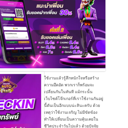
ใช้งานแล้วรู้สึกหนักใจหรือสร้าง
ความอึดอัด พวกเราก็พร้อมจะ
เปลี่ยนกันในทันที แม้กระนั้น
เว็บไซต์โจ๊กเกอร์ที่เราใช้งานกันอยู่
นี้ดันเป็นอีกแบบน่ะสินะครับ ด้วย
เหตุว่าใช้งานเจริญ ไม่มีขัดข้อง
ทำให้เปลี่ยนเป็นความคุ้นเคยใน
ชีวิตประจำวันไปแล้ว ด้วยปัจจัย