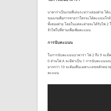
บาคาร่าเป็นเกมที่เล่นระหว่างสองฝ่าย ได้แก
ของเกมคือการทายว่าใครจะได้คะแนนใกล้เคี
ทั้งสองฝ่าย โดยในแต่ละฝ่ายจะได้รับไพ่ 2
จั่วไพ่ใบที่สามเพื่อเพิ่มคะแนน
การนับคะแนน
ในการนับคะแนนบาคาร่า ไพ่ 2 ถึง 9 จะม
0 ส่วนไพ่ A จะมีค่าเป็น 1 การนับคะแน
มากกว่า 10 จะต้องคืนเฉพาะเลขหลักหน่วย เ
คะแนน