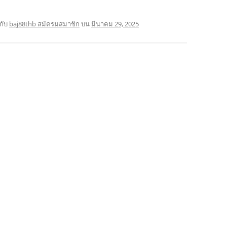
กับ
baj88thb สมัครมสมาชิก
บน
มีนาคม 29, 2025