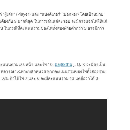
่ “ผู้เล่น” (Player) และ “แบงค์เกอร์” (Banker) โดยเป้าหมาย
ยงกับ 9 มากที่สุด ในการเล่นแต่ละรอบ จะมีการแจกไพ่ให้แก่
 ใบ ในกรณีที่คะแนนรวมของไพ่ทั้งสองฝ่ายต่ำกว่า 5 อาจมีการ
ีคะแนนตามเลขหน้า และไพ่ 10,
baj88thb
J, Q, K จะมีค่าเป็น
นจะพิจารณาเฉพาะหลักหน่วย หากคะแนนรวมของไพ่ทั้งสองฝ่าย
ช่น ถ้าได้ไพ่ 7 และ 6 จะมีคะแนนรวม 13 แต่ถือว่าได้ 3