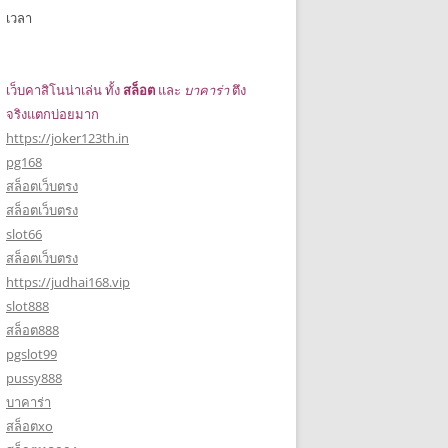
เวลา
เว็บคาสิโนน่าเล่น ทั้ง
สล็อต
และ
บาคาร่า
ตึง
จริงแตกบ่อยมาก
https://joker123th.in
pg168
สล็อตเว็บตรง
สล็อตเว็บตรง
slot66
สล็อตเว็บตรง
https://judhai168.vip
slot888
สล็อต888
pgslot99
pussy888
บาคาร่า
สล็อตxo