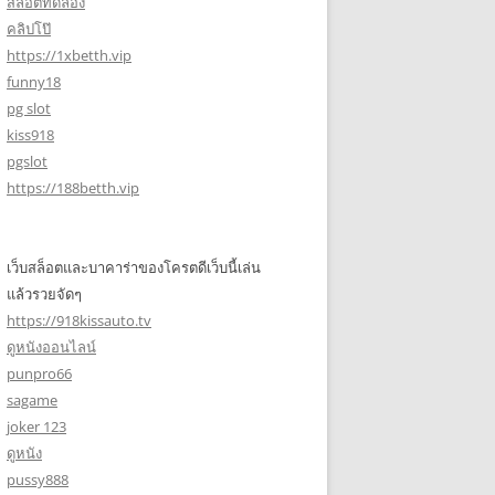
สล็อตทดลอง
คลิปโป๊
https://1xbetth.vip
funny18
pg slot
kiss918
pgslot
https://188betth.vip
เว็บสล็อตและบาคาร่าของโครตดีเว็บนี้เล่น
แล้วรวยจัดๆ
https://918kissauto.tv
ดูหนังออนไลน์
punpro66
sagame
joker 123
ดูหนัง
pussy888