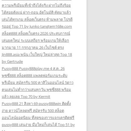
ความพรีเมียมที่เข้าถึงได้จริง ฝากไม่ถึงร้อย
ได้สอยตังแน่ ฝาก-ถอน อัตโนมัติ คัดมาแล้ว
เล่นได้ทุกเกม สล็อตเว็บตรง ห้ามพลาด โปรดี
รออยู่ Top 71 by Junko tangtem168e.com
สล็อต888 สล็อตเว็บตรง 2026 ประสบการณ์
เล่นยุคใหม่ ระบบเสถียร พร้อมเกมให้เลือก
มากมาย 11 กรกฎาคม 26 เว็บไซต์ ตรง
Jin888.asia พนัน เว็บใหญ่ ใหม่ล่าสุด Top 18
by Gertrude
Pussy888 Pussy888play.me 4 ส.ค. 26
พุซซี่888 สล็อต888 แพลตฟอร์มเกมระดับ
พรีเมียม สมัครรับ 500 คาสิโนออนไลน์ 5ดาว
คนเล่นไม่ต่ำกว่าแสนทุกวัน พุซซี่888 พร้อม
แล้ว ลุยเลย Top 70 by Kermit
Pussy888 21 สิงหา 69 pussy888win ติดตั้ง
ง่าย ดาวน์โหลดฟรี สมัครรับ 500 สล็อต
ออนไลน์ยอดนิยม ที่สุดของการแจกเครดิตฟรี
pussy888 เล่นง่าย มือใหม่ก็เล่นได้ Top 51 by