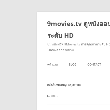
9movies.tv ดูหนังออน
ระดับ HD
ชมหนังฟรีที่ 9Movies.tv ด้วยคุณภาพระดับ HD 
ไม่ต้องออกจากบ้าน
หน้าแรก
BLOG
CONTACT
คลังเก็บหมวดหมู่:
BAJ88THB
baj88thb