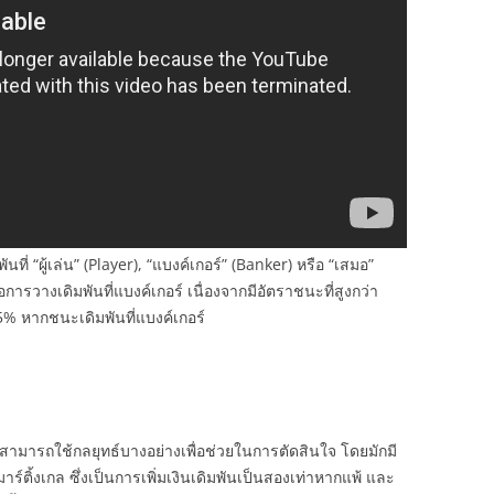
นที่ “ผู้เล่น” (Player), “แบงค์เกอร์” (Banker) หรือ “เสมอ”
ือการวางเดิมพันที่แบงค์เกอร์ เนื่องจากมีอัตราชนะที่สูงกว่า
 5% หากชนะเดิมพันที่แบงค์เกอร์
่นสามารถใช้กลยุทธ์บางอย่างเพื่อช่วยในการตัดสินใจ โดยมักมี
าร์ติ้งเกล ซึ่งเป็นการเพิ่มเงินเดิมพันเป็นสองเท่าหากแพ้ และ