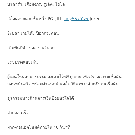
บาคาร่า, เสือมังกร, รูเล็ต, ไฮโล
สล็อตจากค่ายชั้นหนึ่ง PG, JILI,
sing55 สมัคร
Joker
ยิงปลา เกมโต๊ะ ป๊อกกระดอน
เดิมพันกีฬา บอล บาส มวย
ระบบทดสอบเล่น
ผู้เล่นใหม่สามารถทดลองเล่นได้ฟรีทุกเกม เพื่อสร้างความเชื่อมั่น
ก่อนพนันจริง พร้อมคำแนะนำเคล็ดวิธีเฉพาะสำหรับคนเริ่มต้น
ธุรกรรมทางด้านการเงินป้อมหัวใจได้
ฝากถอนเร็ว
ฝาก-ถอนอัตโนมัติภายใน 10 วินาที