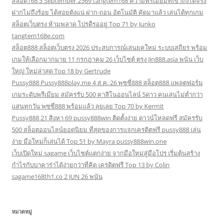
สล็อต168 3 September 2569 tangtem168 ความพรีเมียมที่เข้าถึงได้จริง
ฝากไม่ถึงร้อย ได้สอยตังแน่ ฝาก-ถอน อัตโนมัติ คัดมาแล้ว เล่นได้ทุกเกม
สล็อตเว็บตรง ห้ามพลาด โปรดีรออยู่ Top 71 by Junko
tangtem168e.com
สล็อต888 สล็อตเว็บตรง 2026 ประสบการณ์เล่นยุคใหม่ ระบบเสถียร พร้อม
เกมให้เลือกมากมาย 11 กรกฎาคม 26 เว็บไซต์ ตรง Jin888.asia พนัน เว็บ
ใหญ่ ใหม่ล่าสุด Top 18 by Gertrude
Pussy888 Pussy888play.me 4 ส.ค. 26 พุซซี่888 สล็อต888 แพลตฟอร์ม
เกมระดับพรีเมียม สมัครรับ 500 คาสิโนออนไลน์ 5ดาว คนเล่นไม่ต่ำกว่า
แสนทุกวัน พุซซี่888 พร้อมแล้ว ลุยเลย Top 70 by Kermit
Pussy888 21 สิงหา 69 pussy888win ติดตั้งง่าย ดาวน์โหลดฟรี สมัครรับ
500 สล็อตออนไลน์ยอดนิยม ที่สุดของการแจกเครดิตฟรี pussy888 เล่น
ง่าย มือใหม่ก็เล่นได้ Top 51 by Mayra pussy888win.one
เว็บเปิดใหม่ sagame เว็บไซต์แตกง่าย จากมือใหม่สู่มือโปร เริ่มต้นสร้าง
กำไรกับบาคาร่าได้ง่ายกว่าที่คิด เครดิตฟรี Top 13 by Colin
sagame168th1.co 2 JUN 26 พนัน
หมวดหมู่