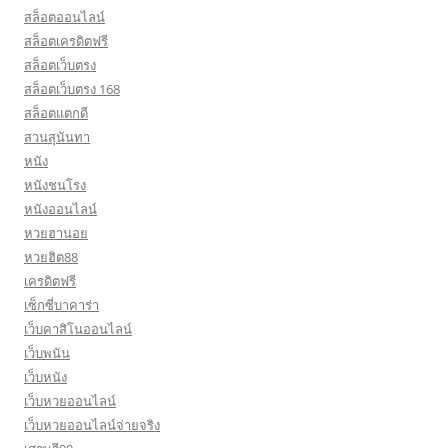
สล็อตออนไลน์
สล็อตเครดิตฟรี
สล็อตเว็บตรง
สล็อตเว็บตรง 168
สล็อตแตกดี
สวนสุนันทา
หนัง
หนังชนโรง
หนังออนไลน์
หวยฮานอย
หวยฮิต88
เครดิตฟรี
เซ็กซี่บาคาร่า
เว็บคาสิโนออนไลน์
เว็บพนัน
เว็บหนัง
เว็บหวยออนไลน์
เว็บหวยออนไลน์จ่ายจริง