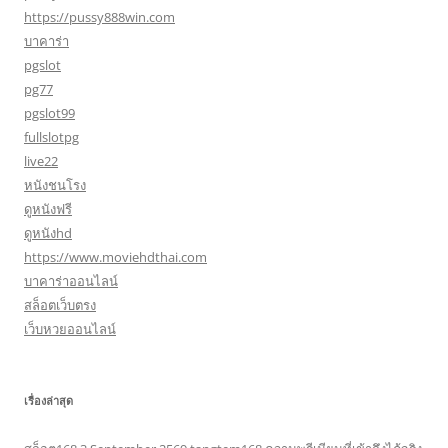
https://pussy888win.com
บาคาร่า
pgslot
pg77
pgslot99
fullslotpg
live22
หนังชนโรง
ดูหนังฟรี
ดูหนังhd
https://www.moviehdthai.com
บาคาร่าออนไลน์
สล็อตเว็บตรง
เว็บหวยออนไลน์
เรื่องล่าสุด