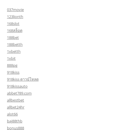
037movie
123lionth
168slot
168สล็อต
188bet
188betth
1xbetth
1xbit
888pg
918kiss
918kiss ดาวน์โหลด
918kissauto
abbet789.com
allbestbet
allbet24hr
alot66
baj88thb
bonus888