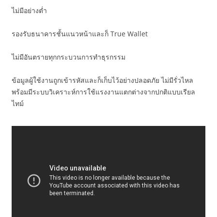
ไม่มีอย่างต่ำ
รองรับธนาคารชั้นแนวหน้าและก็ True Wallet
ไม่มีอันตรายทุกกระบวนการทำธุรกรรม
ข้อมูลผู้ใช้งานถูกเข้ารหัสและก็เก็บไว้อย่างปลอดภัย ไม่มีรั่วไหล
พร้อมมีระบบวิเคราะห์การใช้แรงงานแตกต่างจากปกติแบบเรียล
ไทม์