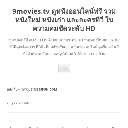
9movies.tv ดูหนังออนไลน์ฟรี รวม
หนังใหม่ หนังเก่า และละครทีวี ใน
ความคมชัดระดับ HD
ชมหนังฟรีที่ 9Movies.tv ด้วยคุณภาพระดับ HD รวมหนังใหม่และละคร
ทีวีที่คุณต้องการ ที่นี่คือที่สุดสำหรับความบันเทิงออนไลน์ ดูฟรีและไม่มี
ข้อจำกัด พบกับความสนุกได้แบบไม่ต้องออกจากบ้าน
ข้าม
เมนู
ไป
ยัง
เนื้อหา
คลังเก็บหมวดหมู่:
SING55FUN.COM
sing55fun.com