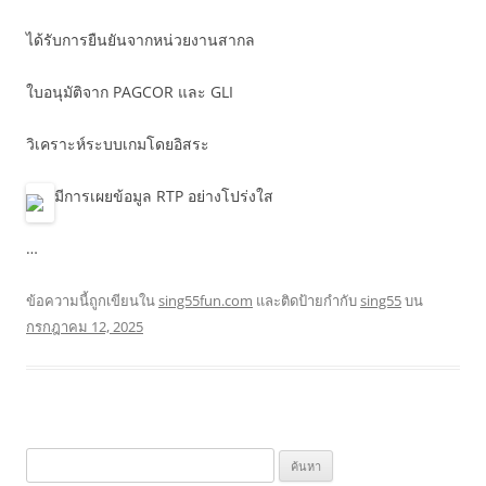
ได้รับการยืนยันจากหน่วยงานสากล
ใบอนุมัติจาก PAGCOR และ GLI
วิเคราะห์ระบบเกมโดยอิสระ
มีการเผยข้อมูล RTP อย่างโปร่งใส
…
ข้อความนี้ถูกเขียนใน
sing55fun.com
และติดป้ายกำกับ
sing55
บน
กรกฎาคม 12, 2025
ค้นหา