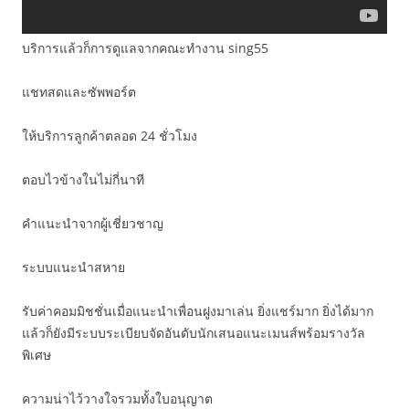
บริการแล้วก็การดูแลจากคณะทำงาน sing55
แชทสดและซัพพอร์ต
ให้บริการลูกค้าตลอด 24 ชั่วโมง
ตอบไวข้างในไม่กี่นาที
คำแนะนำจากผู้เชี่ยวชาญ
ระบบแนะนำสหาย
รับค่าคอมมิชชั่นเมื่อแนะนำเพื่อนฝูงมาเล่น ยิ่งแชร์มาก ยิ่งได้มาก
แล้วก็ยังมีระบบระเบียบจัดอันดับนักเสนอแนะเมนส์พร้อมรางวัล
พิเศษ
ความน่าไว้วางใจรวมทั้งใบอนุญาต