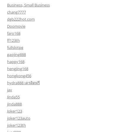
Business, Small Business
chang7777
dgb222hot.com
Doomovie
faro168
ff123th
fullslotpg
gaojing888
happy168
hengjing168
hongkong456
hydra888 เครดิตฟรี
jav
Jinda55
jinda888
Joker123
joker123auto
joker123th