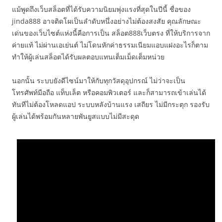
แม้พูดถึงเว็บสล็อตที่ได้รับความนิยมพุ่งแรงที่สุดในปีนี้ ชื่อของ
jinda888 อาจติดโผเป็นลำดับหนึ่งอย่างไม่ต้องสงสัย คุณลักษณะ
เด่นของเว็บไซต์แห่งนี้คือการเป็น สล็อต888เว็บตรง ที่ให้บริการจาก
ค่ายแท้ ไม่ผ่านเอเย่นต์ ไม่โดนหักค่าธรรมเนียมแอบแฝงอะไรก็ตาม
ทำให้ผู้เล่นสล็อตได้รับผลตอบแทนเต็มเม็ดเต็มหน่วย
นอกนั้น ระบบยังดีไซน์มาให้กับทุกวัสดุอุปกรณ์ ไม่ว่าจะเป็น
โทรศัพท์มือถือ แท็บเล็ต หรือคอมพิวเตอร์ และก็สามารถเข้าเล่นได้
ทันทีไม่ต้องโหลดแอป ระบบหลังบ้านแรง เสถียร ไม่มีกระตุก รองรับ
ผู้เล่นได้พร้อมกันหลายพันยูสแบบไม่มีสะดุด