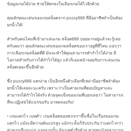
ข้อมูลเกมได้ง่าย ช่วยให้ตกลงใจเลือกเกมได้ไวอีกด้วย
คุณลักษณะเด่นของเกมสล็อตจาก pussy888 ที่มืออาชีพจำเป็นต้อง
ยกนิ้วให้!
สำหรับคนไหนที่เข้ามาเล่นเกม สล็อต888 บ่อยมากอยู่แล้วจะรู้เลย
ครับผมว่า คุณลักษณะเด่นของเกมสล็อตของเราอยู่ที่ที่ไหน แน่ๆว่า
การเลือกเกมสล็อตที่ดี มันจะทำให้คุณสามารถทำกำไรได้ง่าย มี
โอกาสสำหรับการได้กำไรได้สูง แล้วก็เอนหน้าจอยกับการเล่นเกม
สล็อตเยอะขึ้นอีกด้วย
ซึ่ง pussy888 แตกง่าย เป็นอีกหนึ่งตัวเลือกที่เหล่ามืออาชีพจำต้อง
ยกนิ้วให้เลยล่ะนะครับ เพราะว่าเป็นค่ายเกมที่ตอบปัญหาและ
สามารถได้กำไรได้จริง ด้วยจุดแข็งของเกมที่บอกเลยว่า ไม่สามารถ
ที่จะปฏิเสธได้แน่ๆขอรับ มาทดลองกัน!
• เกมแตกไว เบทต่ำ: เกมสล็อตของพวกเราขึ้นชื่อในเรื่องของเกม
แตกไว แม้จะมีความผันแปรสูง แม้กระนั้นก็รับประกันว่าแตกไวกว่า
ค่ายเกมอื่นๆแน่ๆ นอกจากนั้น ยังเบทต่ำอีกด้วย สายทุนน้อยสามารถ