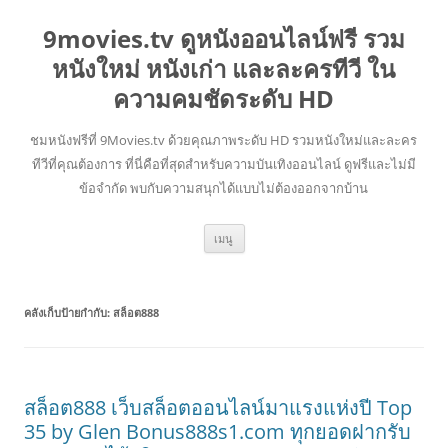
9movies.tv ดูหนังออนไลน์ฟรี รวม
หนังใหม่ หนังเก่า และละครทีวี ใน
ความคมชัดระดับ HD
ชมหนังฟรีที่ 9Movies.tv ด้วยคุณภาพระดับ HD รวมหนังใหม่และละคร
ทีวีที่คุณต้องการ ที่นี่คือที่สุดสำหรับความบันเทิงออนไลน์ ดูฟรีและไม่มี
ข้อจำกัด พบกับความสนุกได้แบบไม่ต้องออกจากบ้าน
ข้าม
เมนู
ไป
ยัง
เนื้อหา
คลังเก็บป้ายกำกับ:
สล็อต888
สล็อต888 เว็บสล็อตออนไลน์มาแรงแห่งปี Top
35 by Glen Bonus888s1.com ทุกยอดฝากรับ