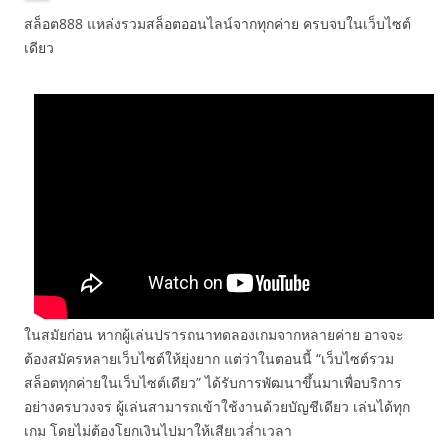
สล็อต888 แหล่งรวมสล็อตออนไลน์จากทุกค่าย ครบจบในเว็บไซต์
เดียว
ในสมัยก่อน หากผู้เล่นปรารถนาทดลองเกมจากหลายค่าย อาจจะ
ต้องสมัครหลายเว็บไซต์ให้ยุ่งยาก แต่ว่าในตอนนี้ “เว็บไซต์รวม
สล็อตทุกค่ายในเว็บไซต์เดียว” ได้รับการพัฒนาขึ้นมาเพื่อบริการ
อย่างครบวงจร ผู้เล่นสามารถเข้าใช้งานด้วยบัญชีเดียว เล่นได้ทุก
เกม โดยไม่ต้องโยกเงินไปมาให้เสียเวล่ำเวลา