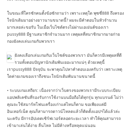
ในขณะที่ใครซักคนตั้งข้อซักถามว่า เพราะเหตุใด พุซซี่888 ถึงครอง
ใจนักเดิมมาอย่างยาวนานขนาดนี้? ผมจะมีคำตอบในหัวจำนวน
มากเลยล่ะขอรับ ในเมื่อเว็บไซต์ตรงไม่ผ่านเอเย่นต์ของเรา
pussy888 มีฐานสมาชิกจำนวนมาก เหตุผลที่สมาชิกมากมายก่าย
กองยังคงเล่นเกมกับพวกเรา
ยังคงเลือกเล่นเกมกับเว็บไซต์ของพวกเรา มันก็ควรมีเหตุผลที่ดี
รวมทั้งตอบปัญหานักเดิมพันเยอะมากแน่ๆ ด้วยเหตุนี้
เราpussy888 ปัจจุบัน จะพาคุณไปหาคำตอบเองครับว่า เพราะเหตุ
ใดค่ายเกมของเราถึงชนะใจนักเดิมพันนานขนาดนี้
• ระบบเกมเสถียร: เนื่องจากว่าเว็บตรงของพวกเรามีระบบระเบียบ
แอปพลิเคชันที่รองรับการใช้งานบนมือถือได้ทุกรุ่น ทุกแบรนด์ ไม่ว่า
คุณจะใช้สมาร์ทโฟนเครื่องเก่าแค่ไหนก็ตาม ขอเพียงแค่มี
อินเทอร์เน็ต คุณก็สามารถดาวน์โหลดแล้วก็ติดตั้งแอปฯได้แล้วล่ะ
นะครับ มีการอัปเดตเซิร์ฟเวอร์ตลอดระยะเวลา ทำให้คุณสามารถ
เข้ามาเล่นได้ง่าย ลื่นไหล ไม่มีค้างหรือหลุดแน่นอน