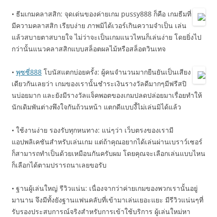
• ธีมเกมคลาสสิก: จุดเด่นของค่ายเกม pussy888 ก็คือ เกมธีมที่
มีความคลาสสิก เรียบง่าย ภาพมิได้เวอร์เกินความจำเป็น เล่น
แล้วสบายตาสบายใจ ไม่ว่าจะเป็นเกมแนวไหนก็เล่นง่าย โดยยิ่งไป
กว่านั้นแนวคลาสสิกแบบสล็อตผลไม้หรือสล็อตวินเทจ
•
พุซซี่888
โบนัสแตกบ่อยครั้ง: ผู้คนจำนวนมากยืนยันเป็นเสียง
เดียวกันเลยว่า เกมของเรานั้นชำระเงินรางวัลดีมากๆมีฟรีสปิ
นบ่อยมาก และยังมีรางวัลแจ็คพอตของเกมปลดปล่อยมาเรื่อยทำให้
นักเดิมพันต่างพึงใจกันถ้วนหน้า แตกดีแบบงี้ไม่เล่นมิได้แล้ว
• ใช้งานง่าย รองรับทุกหนทาง: แน่ๆว่า เว็บตรงของเรามี
แอปพลิเคชันสำหรับเล่นเกม แต่ถ้าคุณอยากได้เล่นผ่านเบราว์เซอร์
ก็สามารถทำเป็นด้วยเหมือนกันครับผม โดยคุณจะเลือกเล่นแบบไหน
ก็เลือกได้ตามปรารถนาเลยขอรับ
• ฐานผู้เล่นใหญ่ รีวิวแน่น: เนื่องจากว่าค่ายเกมของพวกเรานั้นอยู่
มานาน จึงมีทั้งยังฐานแฟนคลับที่เข้ามาเล่นเยอะแยะ มีรีวิวแน่นๆที่
รับรองประสบการณ์จริงสำหรับการเข้าใช้บริการ ผู้เล่นใหม่หา