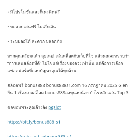
• มีโปรโมชั่นและก็เครดิตฟรี
• ทดสอบเล่นฟรี ไม่เสียเงิน
• ระบบออโต้ สะดวก ปลอดภัย
หากคุณพร้อมแล้ว ลุยเลย! เล่นสล็อตกับเว็บที่ใช่ แล้วคุณจะทราบว่า
“การเล่นสล็อตที่ดี” ไม่ใช่แค่เรื่องของดวงเท่านั้น แต่คือการเลือก
แพลตฟอร์มที่ตอบปัญหาคุณได้ทุกด้าน
สล็อตฟรี bonus888 bonus888s1.com 16 กรกฎาคม 2025 Glen
ยืน 1 เรื่องเกมสล็อต bonus888ลงทุนงบน้อย กำไรหลักแสน Top 3
ขอขอบพระคุณอ้างอิง
pgslot
https://bit.ly/bonus888_s1
https://rebrand.ly/bonus888_s1