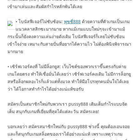
เข้ามาเล่นและสัมผัสกำไรหลักพันได้เลย
• โบนัสฟีเจอร์ไม่ซับซ้อน:
พุซซี่888
ด้วยความที่ตัวเกมเป็นเกม
แนวคลาสสิกซะมากมาย หากแม้เกมแบบใหม่ๆจะเข้ามาแม้
กระนั้นก็ยังคงความเล่นง่ายดังเดิม โบนัสฟีเจอร์ก็เลยไม่ซับซ้อน
เข้าใจง่าย เหมาะกับสายปั่นที่อยากได้ความไว ไม่ต้องพินิจพิจารณา
มากมาย
• เซิร์ฟเวอร์คงที่ ไม่มีล็อกยูส: เว็บไซต์ของพวกเราขึ้นตรงกับค่าย
เกมโดยตรง ทำให้เชื่อมั่นได้เลยว่า เซิร์ฟเวอร์คงเดิม ไม่มีการล็อกยู
สหรือล็อกผลอะไรก็แล้วแต่ทั้งมวล ทำให้มือโปรทุกคนมั่นใจได้เลย
ว่า ได้โอกาสทำกำไรได้อย่างแน่แท้ขอรับ
สมัครเป็นสมาชิกใหม่กับพวกเรา pussy888 เติมเต็มกำไรแบบจัด
เต็ม สนุกกับเกมที่เยี่ยมที่สุดได้แต่ละวัน สมัครเลย!
บอกเลยว่า สมัครสมาชิกใหม่กับ pussy888 ช่วงนี้ คุณต้องเอนจอย
และก็สนุกกับเกมสล็อตของเราได้อย่างแน่แท้ เพราะเหตุว่าเกม