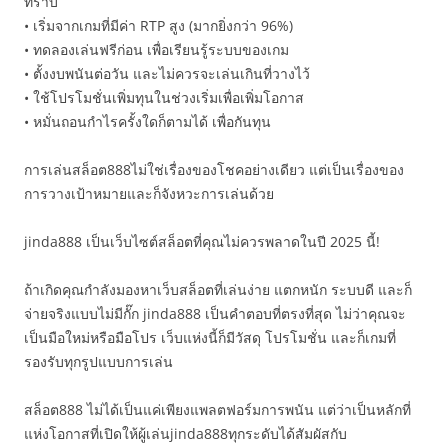
ทราบ
• เริ่มจากเกมที่มีค่า RTP สูง (มากยิ่งกว่า 96%)
• ทดลองเล่นฟรีก่อน เพื่อเรียนรู้ระบบของเกม
• ตั้งงบพนันต่อวัน และไม่ควรจะเล่นเกินที่วางไว้
• ใช้โปรโมชั่นเพิ่มทุนในช่วงเริ่มเพื่อเพิ่มโอกาส
• หมั่นถอนกำไรครั้งใดก็ตามได้ เพื่อกันทุน
การเล่นสล็อต888ไม่ใช่เรื่องของโชคอย่างเดียว แต่เป็นเรื่องของ
การวางเป้าหมายและก็จังหวะการเล่นด้วย
jinda888 เป็นเว็บไซต์สล็อตที่คุณไม่ควรพลาดในปี 2025 นี้!
ถ้าเกิดคุณกำลังมองหาเว็บสล็อตที่เล่นง่าย แตกหนัก ระบบดี และก็
จ่ายจริงแบบไม่มีกั๊ก jinda888 เป็นคำตอบที่ตรงที่สุด ไม่ว่าคุณจะ
เป็นมือใหม่หรือมือโปร เว็บแห่งนี้ก็มีวัสดุ โปรโมชั่น และก็เกมที่
รองรับทุกรูปแบบการเล่น
สล็อต888 ไม่ได้เป็นแค่เพียงแพลตฟอร์มการพนัน แต่ว่าเป็นหลักที่
แห่งโอกาสที่เปิดให้ผู้เล่นjinda888ทุกระดับได้สัมผัสกับ