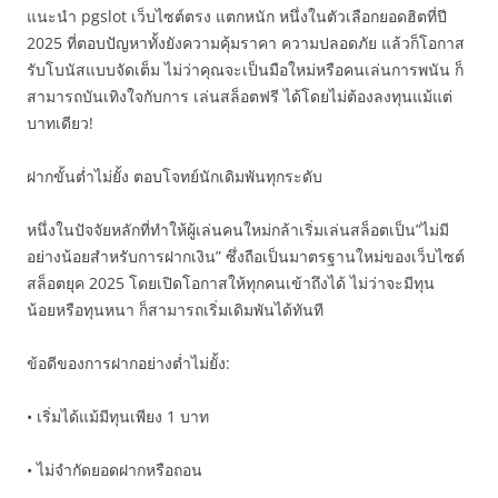
แนะนำ pgslot เว็บไซต์ตรง แตกหนัก หนึ่งในตัวเลือกยอดฮิตที่ปี
2025 ที่ตอบปัญหาทั้งยังความคุ้มราคา ความปลอดภัย แล้วก็โอกาส
รับโบนัสแบบจัดเต็ม ไม่ว่าคุณจะเป็นมือใหม่หรือคนเล่นการพนัน ก็
สามารถบันเทิงใจกับการ เล่นสล็อตฟรี ได้โดยไม่ต้องลงทุนแม้แต่
บาทเดียว!
ฝากขั้นต่ำไม่ยั้ง ตอบโจทย์นักเดิมพันทุกระดับ
หนึ่งในปัจจัยหลักที่ทำให้ผู้เล่นคนใหม่กล้าเริ่มเล่นสล็อตเป็น”ไม่มี
อย่างน้อยสำหรับการฝากเงิน” ซึ่งถือเป็นมาตรฐานใหม่ของเว็บไซต์
สล็อตยุค 2025 โดยเปิดโอกาสให้ทุกคนเข้าถึงได้ ไม่ว่าจะมีทุน
น้อยหรือทุนหนา ก็สามารถเริ่มเดิมพันได้ทันที
ข้อดีของการฝากอย่างต่ำไม่ยั้ง:
• เริ่มได้แม้มีทุนเพียง 1 บาท
• ไม่จำกัดยอดฝากหรือถอน