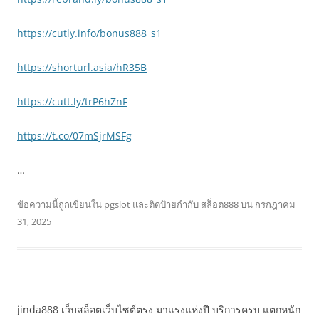
https://cutly.info/bonus888_s1
https://shorturl.asia/hR35B
https://cutt.ly/trP6hZnF
https://t.co/07mSjrMSFg
…
ข้อความนี้ถูกเขียนใน
pgslot
และติดป้ายกำกับ
สล็อต888
บน
กรกฎาคม
31, 2025
jinda888 เว็บสล็อตเว็บไซต์ตรง มาแรงแห่งปี บริการครบ แตกหนัก