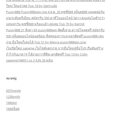
ใหญ่ ใหม่ล่าสุด Top 18 by Gertrude
Pussy888 Pussy888play.me 4 ส.ค. 26 พุซซี่888 สล็อต888 แพลตฟอร์ม
เกมระดับพรีเมียม สมัครรับ 500 คาสิโนออนไลน์ 5ดาว คนเล่นไม่ต่ำกว่า
แสนทุกวัน พุซซี่888 พร้อมแล้ว ลุยเลย Top 70 by Kermit
Pussy888 21 สิงหา 69 pussy888win ติดตั้งง่าย ดาวน์โหลดฟรี สมัครรับ
500 สล็อตออนไลน์ยอดนิยม ที่สุดของการแจกเครดิตฟรี pussy888 เล่น
ง่าย มือใหม่ก็เล่นได้ Top 51 by Mayra pussy888win.one
เว็บเปิดใหม่ sagame เว็บไซต์แตกง่าย จากมือใหม่สู่มือโปร เริ่มต้นสร้าง
กำไรกับบาคาร่าได้ง่ายกว่าที่คิด เครดิตฟรี Top 13 by Colin
sagame168th1.co 2 JUN 26 พนัน
หมวดหมู่
037movie
123lionth
168slot
168สล็อต