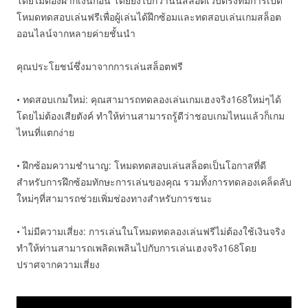
โดยไม่ต้องฝากเงินก่อน โดยยิ่งไปกว่านั้นสล็อตเว็บตรงที่มีการเปิด
โหมดทดสอบเล่นฟรีเพื่อผู้เล่นได้ฝึกซ้อมและทดสอบเล่นเกมสล็อต
ออนไลน์จากหลายค่ายชั้นนำ
คุณประโยชน์ซึ่งมาจากการเล่นสล็อตฟรี
• ทดสอบเกมใหม่: คุณสามารถทดลองเล่นเกมเฮงจริง168ใหม่ๆได้
โดยไม่ต้องเสียตังค์ ทำให้ท่านสามารถรู้ดีว่าชอบเกมไหนแล้วก็เกม
ไหนที่แตกง่าย
• ฝึกซ้อมความชำนาญ: โหมดทดสอบเล่นสล็อตเป็นโอกาสที่ดี
สำหรับการฝึกซ้อมทักษะการเล่นของคุณ รวมทั้งการทดลองเคล็ดลับ
ใหม่ๆที่สามารถช่วยเพิ่มช่องทางสำหรับการชนะ
• ไม่มีความเสี่ยง: การเล่นในโหมดทดลองเล่นฟรีไม่ต้องใช้เงินจริง
ทำให้ท่านสามารถเพลิดเพลินไปกับการเล่นเฮงจริง168โดย
ปราศจากความเสี่ยง