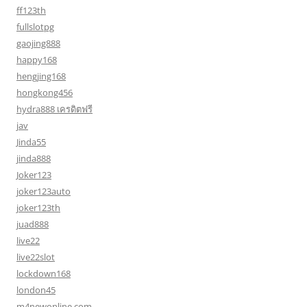
ff123th
fullslotpg
gaojing888
happy168
hengjing168
hongkong456
hydra888 เครดิตฟรี
jav
Jinda55
jinda888
Joker123
joker123auto
joker123th
juad888
live22
live22slot
lockdown168
london45
m4newonline.com