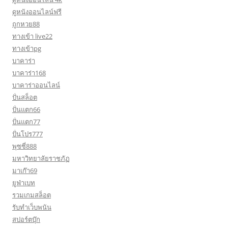
ดูหนังออนไลน์ฟรี
ถูกหวย88
ทางเข้า live22
ทางเข้าpg
บาคาร่า
บาคาร่า168
บาคาร่าออนไลน์
ปั่นสล็อต
ปั่นแตก66
ปั่นแตก77
ปั่นโปร777
พุซซี่888
มหาวิทยาลัยราชภัฏ
มาเก๊า69
ยูฟ่าเบท
รวมเกมสล็อต
รับทำเว็บพนัน
สปอร์ตบุ๊ก