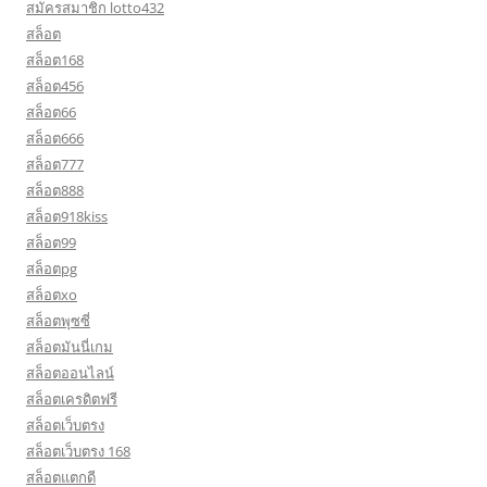
สมัครสมาชิก lotto432
สล็อต
สล็อต168
สล็อต456
สล็อต66
สล็อต666
สล็อต777
สล็อต888
สล็อต918kiss
สล็อต99
สล็อตpg
สล็อตxo
สล็อตพุซซี่
สล็อตมันนี่เกม
สล็อตออนไลน์
สล็อตเครดิตฟรี
สล็อตเว็บตรง
สล็อตเว็บตรง 168
สล็อตแตกดี