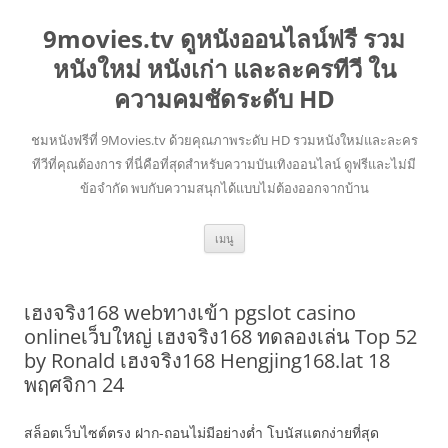
9movies.tv ดูหนังออนไลน์ฟรี รวม
หนังใหม่ หนังเก่า และละครทีวี ใน
ความคมชัดระดับ HD
ชมหนังฟรีที่ 9Movies.tv ด้วยคุณภาพระดับ HD รวมหนังใหม่และละคร
ทีวีที่คุณต้องการ ที่นี่คือที่สุดสำหรับความบันเทิงออนไลน์ ดูฟรีและไม่มี
ข้อจำกัด พบกับความสนุกได้แบบไม่ต้องออกจากบ้าน
ข้าม
เมนู
ไป
ยัง
เนื้อหา
เฮงจริง168 webทางเข้า pgslot casino
onlineเว็บใหญ่ เฮงจริง168 ทดลองเล่น Top 52
by Ronald เฮงจริง168 Hengjing168.lat 18
พฤศจิกา 24
สล็อตเว็บไซต์ตรง ฝาก-ถอนไม่มีอย่างต่ำ โบนัสแตกง่ายที่สุด