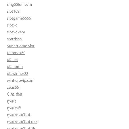
sing55fun.com
slot168
slotgame6666
slotxo
slotxo24hr
sretthi99
SuperGame Slot
temmax69
ufabet
ufabomb
ufawinner88
winherovip.com
zeus66
ซีเกมส์68
ดูหนัง
ดูหนังฟรี
ดูหนังออนไลน์
ดูหนังออนไลน์ 037
ดูหนังออนไลน์ 4k