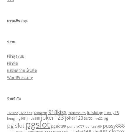
ความเห็นล่าสุด
นิยาม
เข้าสู่ระบบ
เข้าฟีด
แสดงความเห็นฟีด
WordPress.org
ป้ายกำกับ
918kiss
fullslotpg
funny18
168slot
168สล็อต
188betth
918kissauto
joker123
joker123auto
pg
hengjing168
jinda888
live22
pgslot
pg slot
pussy888
pgslot99
punpro777
puntaek66
slotxo
sagame
slot168
slot888