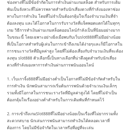
ช่องทางที่ไม่มีข้อจำกัดในการทำเงินผ่านเกมสล็อต สำหรับการเดิม
พันเป็นจังหวะที่ไม่ควรพลาดสำหรับนักเสี่ยงดวงที่กำลังมองหาช่อง
ทางในการทำเงิน โดยที่ไม่จำเป็นต้องกลุ้มใจเรื่องจำนวนเงินที่จำ
ต้องลงทุน และได้โอกาสในการรับรางวัลที่แจ็คพอตแตกได้ในทุกๆ
เกม วิธีการทำเงินผ่านเกมสล็อตออนไลน์กำลังเป็นที่นิยมอย่างมาก
ในขณะนี้ โดยเฉพาะอย่างยิ่งเมื่อพบกับเว็บslot888ที่ไม่มีอย่างน้อย
ที่เป็นโอกาสสำหรับผู้เล่นในการเข้าถึงเกมได้ง่ายๆและก็มีโอกาสใน
การชนะรางวัลที่มีมูลค่าสูง โดยที่ไม่ต้องเสี่ยงกับจำนวนเงินที่จะต้อง
ลงทุน slot888 ตัวเลือกนี้เป็นทางเลือกที่น่าดึงดูดสำหรับนักเสี่ยง
ดวงที่กำลังมองหาการทำเงินผ่านการพนันออนไลน์
1. เว็บเกาจิ้ง888ที่ไม่มีอย่างต่ำเป็นโอกาสที่ไม่มีข้อจำกัดสำหรับใน
การทำเงิน นักพนันสามารถเริ่มต้นการพนันด้วยจำนวนเงินเล็กๆ
รวมทั้งมีโอกาสในการชนะรางวัลที่มีมูลค่าสูงได้ โดยที่ไม่จำเป็น
ต้องกลุ้มใจเรื่องอย่างต่ำสำหรับในการเดิมพันที่กำหนดไว้
2. การเข้าถึงเกมSlot888ที่ไม่มีอย่างน้อยเป็นเรื่องที่ไม่ยากรวมทั้ง
สะดวกสบาย นักเล่นการพนันสามารถทำเงินได้ตลอดเวลาที่
ต้องการ โดยไม่มีข้อจำกัดในเวลาหรือที่อยู่ที่จะเล่น