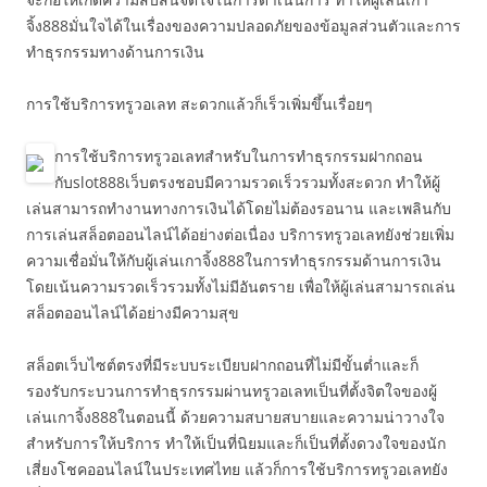
จิ้ง888มั่นใจได้ในเรื่องของความปลอดภัยของข้อมูลส่วนตัวและการ
ทำธุรกรรมทางด้านการเงิน
การใช้บริการทรูวอเลท สะดวกแล้วก็เร็วเพิ่มขึ้นเรื่อยๆ
การใช้บริการทรูวอเลทสำหรับในการทำธุรกรรมฝากถอน
กับslot888เว็บตรงชอบมีความรวดเร็วรวมทั้งสะดวก ทำให้ผู้
เล่นสามารถทำงานทางการเงินได้โดยไม่ต้องรอนาน และเพลินกับ
การเล่นสล็อตออนไลน์ได้อย่างต่อเนื่อง บริการทรูวอเลทยังช่วยเพิ่ม
ความเชื่อมั่นให้กับผู้เล่นเกาจิ้ง888ในการทำธุรกรรมด้านการเงิน
โดยเน้นความรวดเร็วรวมทั้งไม่มีอันตราย เพื่อให้ผู้เล่นสามารถเล่น
สล็อตออนไลน์ได้อย่างมีความสุข
สล็อตเว็บไซต์ตรงที่มีระบบระเบียบฝากถอนที่ไม่มีขั้นต่ำและก็
รองรับกระบวนการทำธุรกรรมผ่านทรูวอเลทเป็นที่ตั้งจิตใจของผู้
เล่นเกาจิ้ง888ในตอนนี้ ด้วยความสบายสบายและความน่าวางใจ
สำหรับการให้บริการ ทำให้เป็นที่นิยมและก็เป็นที่ตั้งดวงใจของนัก
เสี่ยงโชคออนไลน์ในประเทศไทย แล้วก็การใช้บริการทรูวอเลทยัง