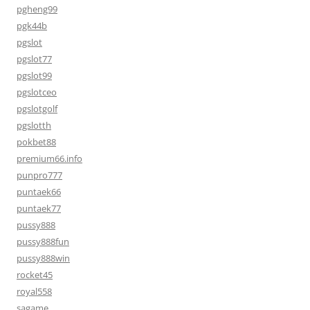
pgheng99
pgk44b
pgslot
pgslot77
pgslot99
pgslotceo
pgslotgolf
pgslotth
pokbet88
premium66.info
punpro777
puntaek66
puntaek77
pussy888
pussy888fun
pussy888win
rocket45
royal558
sagame