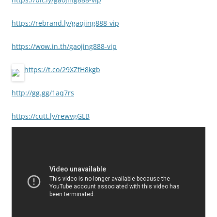
https://rebrand.ly/gaojing888-vip
https://wow.in.th/gaojing888-vip
https://t.co/29XZfH8kgb
http://gg.gg/1aq7rs
https://cutt.ly/rewvgGLB