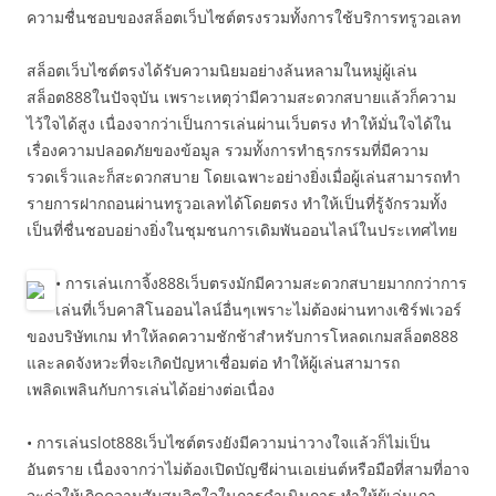
ความชื่นชอบของสล็อตเว็บไซต์ตรงรวมทั้งการใช้บริการทรูวอเลท
สล็อตเว็บไซต์ตรงได้รับความนิยมอย่างล้นหลามในหมู่ผู้เล่น
สล็อต888ในปัจจุบัน เพราะเหตุว่ามีความสะดวกสบายแล้วก็ความ
ไว้ใจได้สูง เนื่องจากว่าเป็นการเล่นผ่านเว็บตรง ทำให้มั่นใจได้ใน
เรื่องความปลอดภัยของข้อมูล รวมทั้งการทำธุรกรรมที่มีความ
รวดเร็วและก็สะดวกสบาย โดยเฉพาะอย่างยิ่งเมื่อผู้เล่นสามารถทำ
รายการฝากถอนผ่านทรูวอเลทได้โดยตรง ทำให้เป็นที่รู้จักรวมทั้ง
เป็นที่ชื่นชอบอย่างยิ่งในชุมชนการเดิมพันออนไลน์ในประเทศไทย
• การเล่นเกาจิ้ง888เว็บตรงมักมีความสะดวกสบายมากกว่าการ
เล่นที่เว็บคาสิโนออนไลน์อื่นๆเพราะไม่ต้องผ่านทางเซิร์ฟเวอร์
ของบริษัทเกม ทำให้ลดความชักช้าสำหรับการโหลดเกมสล็อต888
และลดจังหวะที่จะเกิดปัญหาเชื่อมต่อ ทำให้ผู้เล่นสามารถ
เพลิดเพลินกับการเล่นได้อย่างต่อเนื่อง
• การเล่นslot888เว็บไซต์ตรงยังมีความน่าวางใจแล้วก็ไม่เป็น
อันตราย เนื่องจากว่าไม่ต้องเปิดบัญชีผ่านเอเย่นต์หรือมือที่สามที่อาจ
จะก่อให้เกิดความสับสนจิตใจในการดำเนินการ ทำให้ผู้เล่นเกา