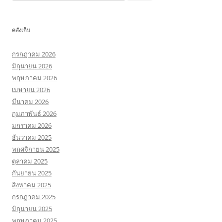
สำหรับ:
คลังเก็บ
กรกฎาคม 2026
มิถุนายน 2026
พฤษภาคม 2026
เมษายน 2026
มีนาคม 2026
กุมภาพันธ์ 2026
มกราคม 2026
ธันวาคม 2025
พฤศจิกายน 2025
ตุลาคม 2025
กันยายน 2025
สิงหาคม 2025
กรกฎาคม 2025
มิถุนายน 2025
พฤษภาคม 2025