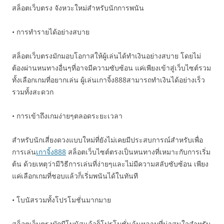
สล็อตเว็บตรง จังหวะใหม่สำหรับนักการพนัน
• การทำรายได้อย่างสบาย
สล็อตเว็บตรงมักมอบโอกาสให้ผู้เล่นได้ทำเงินอย่างสบาย โดยไม่
ต้องผ่านหนทางอื่นๆที่อาจมีความซับซ้อน แค่เพียงเข้าสู่เว็บไซต์รวม
ทั้งเลือกเกมที่อยากเล่น ผู้เล่นเกาจิ้ง888สามารถทำเงินได้อย่างเร็ว
รวมทั้งสะดวก
• การเข้าถึงเกมง่ายๆตลอดระยะเวลา
สำหรับนักเสี่ยงดวงแบบใหม่ที่ยังไม่เคยมีประสบการณ์สำหรับเพื่อ
การเล่น
เกาจิ้ง888
สล็อตเว็บไซต์ตรงเป็นหนทางที่เหมาะกับการเริ่ม
ต้น ด้วยเหตุว่ามีวิธีการเล่นที่ง่ายๆและไม่มีความสลับซับซ้อน เพียง
แค่เลือกเกมที่ชอบแล้วก็เริ่มพนันได้ในทันที
• โบนัสรวมทั้งโปรโมชั่นมากมาย
สล็อตเว็บตรงมักมีโบนัสแล้วก็โปรโมชั่นล้นหลามที่น่าสนใจสำหรับ