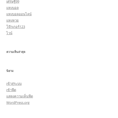
เศรษฐี99
แทงบอล
แทงบอลออนไลน์
แทงหวย
โจ๊กเกอร์123
ไวน์
ความเห็นล่าสุด
นิยาม
เข้าสู่ระบบ
เข้าฟีด
แสดงความเห็นฟีด
WordPress.org