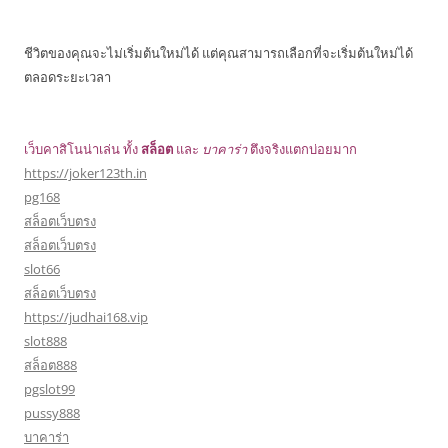
ชีวิตของคุณจะไม่เริ่มต้นใหม่ได้ แต่คุณสามารถเลือกที่จะเริ่มต้นใหม่ได้
ตลอดระยะเวลา
เว็บคาสิโนน่าเล่น ทั้ง
สล็อต
และ
บาคาร่า
ตึงจริงแตกบ่อยมาก
https://joker123th.in
pg168
สล็อตเว็บตรง
สล็อตเว็บตรง
slot66
สล็อตเว็บตรง
https://judhai168.vip
slot888
สล็อต888
pgslot99
pussy888
บาคาร่า