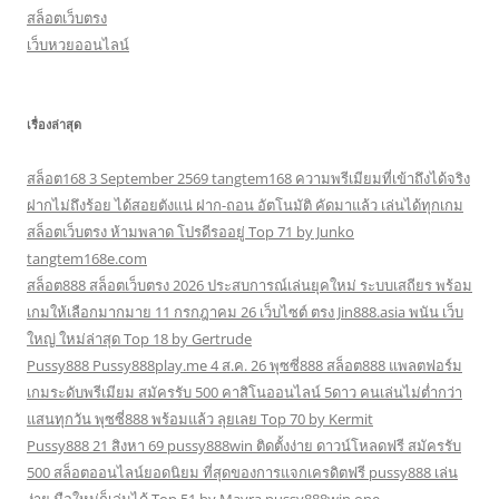
สล็อตเว็บตรง
เว็บหวยออนไลน์
เรื่องล่าสุด
สล็อต168 3 September 2569 tangtem168 ความพรีเมียมที่เข้าถึงได้จริง
ฝากไม่ถึงร้อย ได้สอยตังแน่ ฝาก-ถอน อัตโนมัติ คัดมาแล้ว เล่นได้ทุกเกม
สล็อตเว็บตรง ห้ามพลาด โปรดีรออยู่ Top 71 by Junko
tangtem168e.com
สล็อต888 สล็อตเว็บตรง 2026 ประสบการณ์เล่นยุคใหม่ ระบบเสถียร พร้อม
เกมให้เลือกมากมาย 11 กรกฎาคม 26 เว็บไซต์ ตรง Jin888.asia พนัน เว็บ
ใหญ่ ใหม่ล่าสุด Top 18 by Gertrude
Pussy888 Pussy888play.me 4 ส.ค. 26 พุซซี่888 สล็อต888 แพลตฟอร์ม
เกมระดับพรีเมียม สมัครรับ 500 คาสิโนออนไลน์ 5ดาว คนเล่นไม่ต่ำกว่า
แสนทุกวัน พุซซี่888 พร้อมแล้ว ลุยเลย Top 70 by Kermit
Pussy888 21 สิงหา 69 pussy888win ติดตั้งง่าย ดาวน์โหลดฟรี สมัครรับ
500 สล็อตออนไลน์ยอดนิยม ที่สุดของการแจกเครดิตฟรี pussy888 เล่น