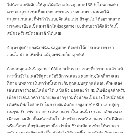
ไม่น้อยเลยทีเดียวให้คุณได้เลือกเล่นsagame168th ไม่พลาดกับ
ความสนุกสนานเต็มแบบจากพวกเรา บอกเลยว่า คุณจะได้
สนุกสนานและก็ทำกำไรแบบจัดเต็มแน่ๆ ถ้าคุณไม่ได้อยากพลาด
มาลงทะเบียนเป็นสมาชิกใหม่sagame168thกับเราได้แล้ววันนี้
สมัครฟรี! สมัครสมาชิกได้เลย!
4 สูตรสุดปังของนักพนัน sagame ที่จะทำให้การเล่นบาคาร่า
ออนไลน์ง่ายเพิ่มขึ้น แม้คุณพร้อมก็มาลุยกัน!
ถ้าหากคุณเล่นSagame168thมาเป็นระยะเวลาที่ยาวนานแล้ว แม้
กระนั้นยังไม่เคยใช้สูตรหรือวิธีการเล่นsa gamingใดๆก็ตามเลย
ก็ตาม บทความในพาร์ทนี้เหมาะกับคุณแบบสุดๆแน่นอน ตัวผมเอง
เล่นบาคาร่าออนไลน์มาได้ 3 ปีแล้ว บอกเลยว่า ผมเก็บข้อมูลสำหรับ
เพื่อการเล่นบาคาร่ามาเยอะมากๆรวมทั้งน่าจะเป็นประโยชน์ต่อนัก
เดิมพันที่พอใจสำหรับในการเดิมพันกับ sagame168th แบบสุดๆ
แน่ๆขอรับ เพราะว่าการเล่นบาคาร่าในตอนนี้ เราจะอาศัยแค่ดวง
เพียงอย่างเดียวก็คงน้อยเกินไป สำหรับการพนันบาคาร่า มันมีดีเทล
หรือเนื้อหาเล็กๆน้อยๆมากยิ่งกว่านั้น ซึ่งมันมีส่วนช่วยให้พวกเรา
พนันบาคาร่าก้าวหน้าขึ้น ทำกำไรได้มากขึ้น และยังทำเงินจากการ