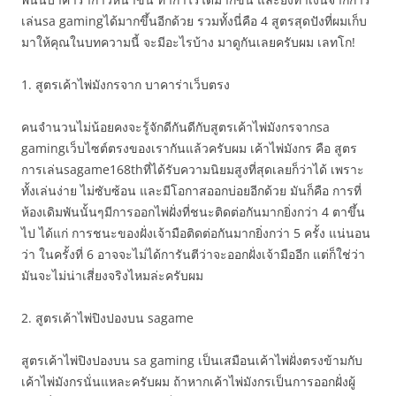
เล่นsa gamingได้มากขึ้นอีกด้วย รวมทั้งนี่คือ 4 สูตรสุดปังที่ผมเก็บ
มาให้คุณในบทความนี้ จะมีอะไรบ้าง มาดูกันเลยครับผม เลทโก!
1. สูตรเค้าไพ่มังกรจาก บาคาร่าเว็บตรง
คนจำนวนไม่น้อยคงจะรู้จักดีกันดีกับสูตรเค้าไพ่มังกรจากsa
gamingเว็บไซต์ตรงของเรากันแล้วครับผม เค้าไพ่มังกร คือ สูตร
การเล่นsagame168thที่ได้รับความนิยมสูงที่สุดเลยก็ว่าได้ เพราะ
ทั้งเล่นง่าย ไม่ซับซ้อน และมีโอกาสออกบ่อยอีกด้วย มันก็คือ การที่
ห้องเดิมพันนั้นๆมีการออกไพ่ฝั่งที่ชนะติดต่อกันมากยิ่งกว่า 4 ตาขึ้น
ไป ได้แก่ การชนะของฝั่งเจ้ามือติดต่อกันมากยิ่งกว่า 5 ครั้ง แน่นอน
ว่า ในครั้งที่ 6 อาจจะไม่ได้การันตีว่าจะออกฝั่งเจ้ามืออีก แต่ก็ใช่ว่า
มันจะไม่น่าเสี่ยงจริงไหมล่ะครับผม
2. สูตรเค้าไพ่ปิงปองบน sagame
สูตรเค้าไพ่ปิงปองบน sa gaming เป็นเสมือนเค้าไพ่ฝั่งตรงข้ามกับ
เค้าไพ่มังกรนั่นแหละครับผม ถ้าหากเค้าไพ่มังกรเป็นการออกฝั่งผู้