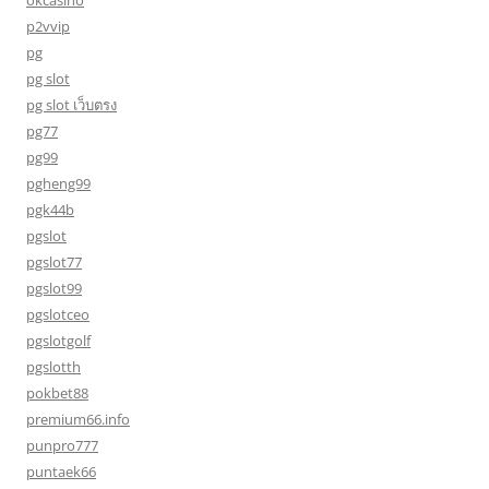
okcasino
p2vvip
pg
pg slot
pg slot เว็บตรง
pg77
pg99
pgheng99
pgk44b
pgslot
pgslot77
pgslot99
pgslotceo
pgslotgolf
pgslotth
pokbet88
premium66.info
punpro777
puntaek66