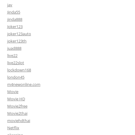
jav
Jinda55
jinda888
Joker123
joker123auto
joker123th
juad888
live22
live22slot
lockdown168
london45
m4newonline.com
Movie
Movie HD
Movie2free
Movie2thai
moviehdthai
Netflix