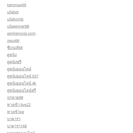
temmax69
ufabet
ufabomb
ufawinner88
winherovip.com
zeus66
ซีเกมส์68
ดูหนัง
ดูหนังฟรี
ดูหนังออนไลน์
ดูหนังออนไลน์ 037
ดูหนังออนไลน์ 4k
ดูหนังออนไลน์ฟรี
ถูกหวย88
ทางเข้า live22
ทางเข้าpg
บาคาร่า
บาคาร่า168