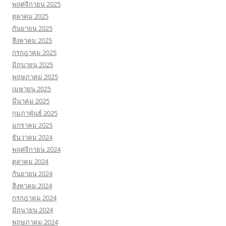
พฤศจิกายน 2025
ตุลาคม 2025
กันยายน 2025
สิงหาคม 2025
กรกฎาคม 2025
มิถุนายน 2025
พฤษภาคม 2025
เมษายน 2025
มีนาคม 2025
กุมภาพันธ์ 2025
มกราคม 2025
ธันวาคม 2024
พฤศจิกายน 2024
ตุลาคม 2024
กันยายน 2024
สิงหาคม 2024
กรกฎาคม 2024
มิถุนายน 2024
พฤษภาคม 2024