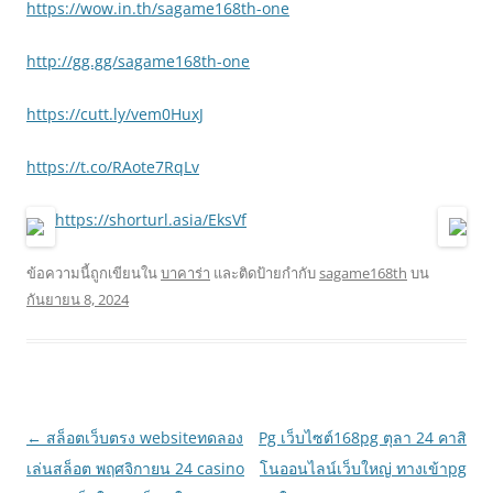
https://wow.in.th/sagame168th-one
http://gg.gg/sagame168th-one
https://cutt.ly/vem0HuxJ
https://t.co/RAote7RqLv
https://shorturl.asia/EksVf
ข้อความนี้ถูกเขียนใน
บาคาร่า
และติดป้ายกำกับ
sagame168th
บน
กันยายน 8, 2024
เมนู
←
สล็อตเว็บตรง websiteทดลอง
Pg เว็บไซต์168pg ตุลา 24 คาสิ
นำทาง
เล่นสล็อต พฤศจิกายน 24 casino
โนออนไลน์เว็บใหญ่ ทางเข้าpg