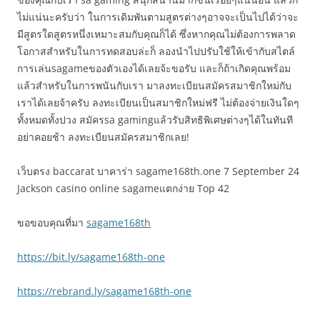
ไม่แน่นะครับว่า ในการเดิมพันตามสูตรต่างๆอาจจะเป็นไปได้ว่าจะ
มีสูตรใดสูตรหนึ่งเหมาะสมกับคุณก็ได้ ซึ่งหากคุณไม่ต้องการพลาด
โอกาสสำหรับในการทดสอบล่ะก็ ลองนำไปปรับใช้ให้เข้ากับสไตล์
การเล่นsagameของตัวเองได้เลยจ้ะขอรับ และก็ถ้าเกิดคุณพร้อม
แล้วสำหรับในการพนันกับเรา มาลงทะเบียนสมัครสมาชิกใหม่กับ
เราได้เลยจ้าครับ ลงทะเบียนเป็นสมาชิกใหม่ฟรี ไม่ต้องจ่ายเงินใดๆ
ทั้งหมดทั้งปวง สมัครsa gamingแล้วรับสิทธิพิเศษต่างๆได้ในทันที
อย่าคอยช้า ลงทะเบียนสมัครสมาชิกเลย!
เว็บตรง baccarat บาคาร่า sagame168th.one 7 September 24
Jackson casino online sagameแตกง่าย Top 42
ขอขอบคุณที่มา
sagame168th
https://bit.ly/sagame168th-one
https://rebrand.ly/sagame168th-one