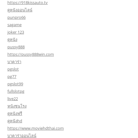
https://918kissauto.tv
ดูหนังออนไลน์
punpro66
sagame
joker 123
ดูหนัง
pussy888
https://pussy888win.com
บาคาร่า
pgslot
pg77
pgslot99
fullslotpg
live22
หนังชนโรง
ดูหนังฟรี
ดูหนังhd
https://www.moviehdthai.com
บาคาร่าออนไลน์