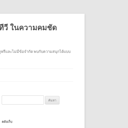
ทีวี ในความคมชัด
 ดูฟรีและไม่มีข้อจำกัด พบกับความสนุกได้แบบ
ค้นหา
สำหรับ:
คลังเก็บ