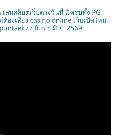
เล่นสล็อตเว็บตรงวันนี้ มีครบทั้ง PG
ต้องเสี่ยง casino online เว็บเปิดใหม่
 puntaek77.fun 5 มิ.ย. 2569