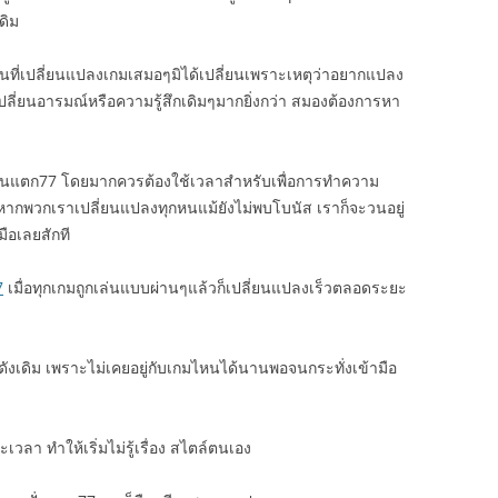
ดิม
ลายคนที่เปลี่ยนแปลงเกมเสมอๆมิได้เปลี่ยนเพราะเหตุว่าอยากแปลง
ลี่ยนอารมณ์หรือความรู้สึกเดิมๆมากยิ่งกว่า สมองต้องการหา
กมปั่นแตก77 โดยมากควรต้องใช้เวลาสำหรับเพื่อการทำความ
าหากพวกเราเปลี่ยนแปลงทุกหนแม้ยังไม่พบโบนัส เราก็จะวนอยู่
มือเลยสักที
7
เมื่อทุกเกมถูกเล่นแบบผ่านๆแล้วก็เปลี่ยนแปลงเร็วตลอดระยะ
ดังเดิม เพราะไม่เคยอยู่กับเกมไหนได้นานพอจนกระทั่งเข้ามือ
า ทำให้เริ่มไม่รู้เรื่อง สไตล์ตนเอง