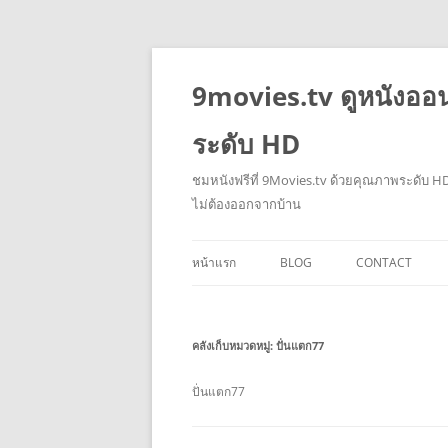
9movies.tv ดูหนังออน
ระดับ HD
ชมหนังฟรีที่ 9Movies.tv ด้วยคุณภาพระดับ HD 
ไม่ต้องออกจากบ้าน
หน้าแรก
BLOG
CONTACT
คลังเก็บหมวดหมู่:
ปั่นแตก77
ปั่นแตก77