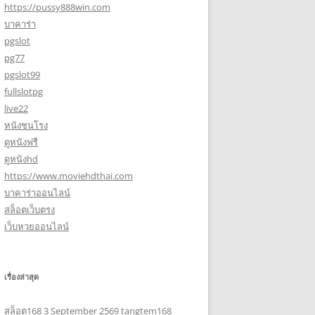
https://pussy888win.com
บาคาร่า
pgslot
pg77
pgslot99
fullslotpg
live22
หนังชนโรง
ดูหนังฟรี
ดูหนังhd
https://www.moviehdthai.com
บาคาร่าออนไลน์
สล็อตเว็บตรง
เว็บหวยออนไลน์
เรื่องล่าสุด
สล็อต168 3 September 2569 tangtem168