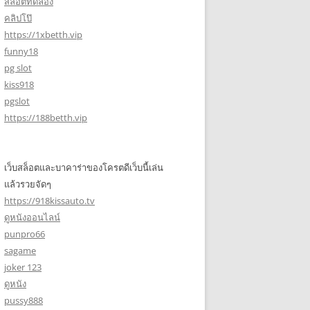
สล็อตทดลอง
คลิปโป๊
https://1xbetth.vip
funny18
pg slot
kiss918
pgslot
https://188betth.vip
เว็บสล็อตและบาคาร่าของโครตดีเว็บนี้เล่น
แล้วรวยจัดๆ
https://918kissauto.tv
ดูหนังออนไลน์
punpro66
sagame
joker 123
ดูหนัง
pussy888