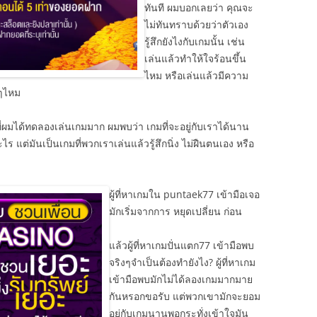
ทันที ผมบอกเลยว่า คุณจะ
ไม่ทันทราบด้วยว่าตัวเอง
รู้สึกยังไงกับเกมนั้น เช่น
เล่นแล้วทำให้ใจร้อนขึ้น
ไหม หรือเล่นแล้วมีความ
งๆไหม
ี่ผมได้ทดลองเล่นเกมมาก ผมพบว่า เกมที่จะอยู่กับเราได้นาน
 แต่มันเป็นเกมที่พวกเราเล่นแล้วรู้สึกนิ่ง ไม่ฝืนตนเอง หรือ
ผู้ที่หาเกมใน puntaek77 เข้ามือเจอ
มักเริ่มจากการ หยุดเปลี่ยน ก่อน
แล้วผู้ที่หาเกมปั่นแตก77 เข้ามือพบ
จริงๆจำเป็นต้องทำยังไง? ผู้ที่หาเกม
เข้ามือพบมักไม่ได้ลองเกมมากมาย
กันหรอกขอรับ แต่พวกเขามักจะยอม
อยู่กับเกมนานพอกระทั่งเข้าใจมัน