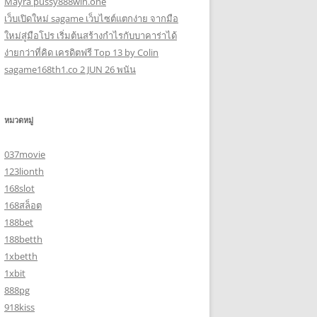
Mayra pussy888win.one
เว็บเปิดใหม่ sagame เว็บไซต์แตกง่าย จากมือ
ใหม่สู่มือโปร เริ่มต้นสร้างกำไรกับบาคาร่าได้
ง่ายกว่าที่คิด เครดิตฟรี Top 13 by Colin
sagame168th1.co 2 JUN 26 พนัน
หมวดหมู่
037movie
123lionth
168slot
168สล็อต
188bet
188betth
1xbetth
1xbit
888pg
918kiss