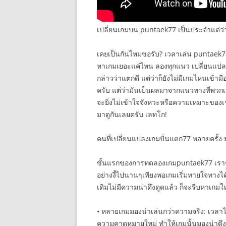
เปลี่ยนเกมบน puntaek77 เป็นประจำแต่ว่ายิ
เคยเป็นกันไหมขอรับ? เวลาเล่น puntaek77 
หาเกมเยอะแค่ไหน ลองทุกแนว เปลี่ยนแปลงเกม
กล่าวว่าแตกดี แต่ว่าก็ยังไม่มีเกมไหนเข้ามื
ครับ แต่ว่ามันเป็นผลมาจากแนวทางที่พวกเร
จะยิ่งไม่เข้าใจจังหวะหรือความเหมาะของเ
มาดูกันเลยครับ เลทโก!
คนที่เปลี่ยนแปลงเกมปั่นแตก77 หลายครั้ง มั
ขั้นแรกของการทดลองเกมpuntaek77 เราชอบร
อย่างงี้ไปนานๆเพียงพอเกมเริ่มทายใจทางไ
เดิมไม่มีความน่าดึงดูดแล้ว ก็จะรีบหาเกมใหม
• หลายเกมมองน่าเล่นกว่าความจริง: เวลา
ความคาดหมายใหม่ ทำให้เกมนั้นมองน่าดึงด