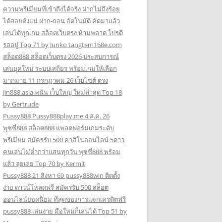
ความพรีเมียมที่เข้าถึงได้จริง ฝากไม่ถึงร้อย
ได้สอยตังแน่ ฝาก-ถอน อัตโนมัติ คัดมาแล้ว
เล่นได้ทุกเกม สล็อตเว็บตรง ห้ามพลาด โปรดี
รออยู่ Top 71 by Junko tangtem168e.com
สล็อต888 สล็อตเว็บตรง 2026 ประสบการณ์
เล่นยุคใหม่ ระบบเสถียร พร้อมเกมให้เลือก
มากมาย 11 กรกฎาคม 26 เว็บไซต์ ตรง
Jin888.asia พนัน เว็บใหญ่ ใหม่ล่าสุด Top 18
by Gertrude
Pussy888 Pussy888play.me 4 ส.ค. 26
พุซซี่888 สล็อต888 แพลตฟอร์มเกมระดับ
พรีเมียม สมัครรับ 500 คาสิโนออนไลน์ 5ดาว
คนเล่นไม่ต่ำกว่าแสนทุกวัน พุซซี่888 พร้อม
แล้ว ลุยเลย Top 70 by Kermit
Pussy888 21 สิงหา 69 pussy888win ติดตั้ง
ง่าย ดาวน์โหลดฟรี สมัครรับ 500 สล็อต
ออนไลน์ยอดนิยม ที่สุดของการแจกเครดิตฟรี
pussy888 เล่นง่าย มือใหม่ก็เล่นได้ Top 51 by