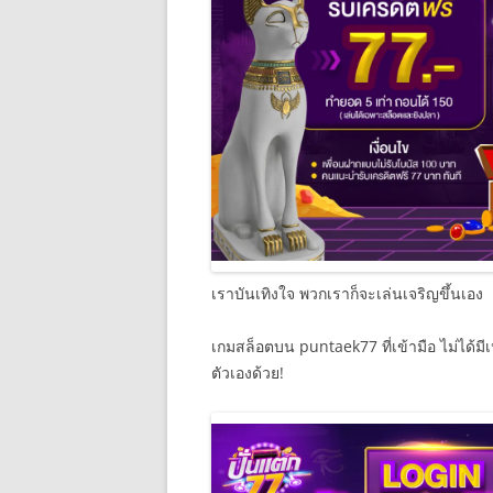
เราบันเทิงใจ พวกเราก็จะเล่นเจริญขึ้นเอง
เกมสล็อตบน puntaek77 ที่เข้ามือ ไม่ได้มีเหต
ตัวเองด้วย!